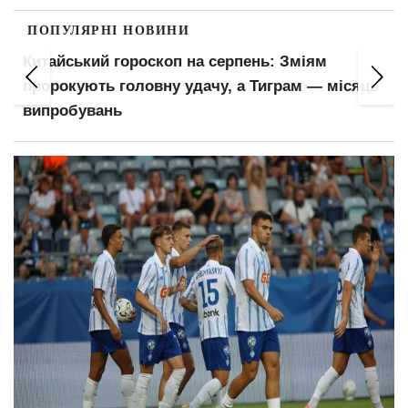
ПОПУЛЯРНІ НОВИНИ
Пенсіонери відчують прибавку в гаманцях:
ь
ПФУ оновив важливий показник для
розрахунку виплат