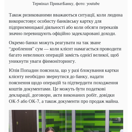
Термінал ПриватБанку, фото: youtube
Також ризикованими вважаються ситуації, коли людина
використовує особисту банківську картку для
підприємницької діяльності або коли обсяги переказів
значно перевищують офіційно задекларовані доходи.
Окремо банки можуть реагувати на так зване
“дроблення” сум — коли клієнт намагається проводити
багато невеликих операцій замість однієї великої, щоб
уникнути уваги фінмоніторингу.
Юлія Попадин пояснила, що у разі блокування картки
клієнту необхідно звернутися до банку, надати
пояснення щодо операцій та підтвердити походження
коштів документами. Це можуть бути податкові
декларації, договори, акти виконаних робіт, довідки
ОК-5 або ОК-7, а також документи про продаж майна.