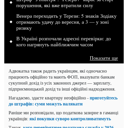
порушення, які вже втратили силу
Венера переходить у Терези: 5 знаків Зодіаку
отримають удачу до вересня, а 3 — у зоні
ризику
В Україні розпочали адресні перевірки: до
кого нагрянуть найближчим часом
Показати ще
Адвокатка також радить українцям, які одночасно
працюють офіційно та мають ФОП, вказувати банкам
сукупний дохід із усіх законних джерел — зарплату,
підприємницький дохід та інші офіційні надходження.
приготуйтесь
Нагадаємо, здаєте квартиру неофіційно -
до штрафів: суми можуть налякати
Раніше ми розповідали, що податкова зазирне в гаманці
які покупки суворо контролюватимуть
українців:
кого перевірятиме податкова служба у 2026
Також,