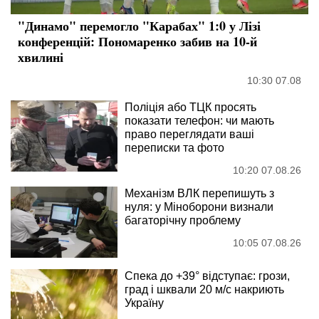
"Динамо" перемогло "Карабах" 1:0 у Лізі
конференцій: Пономаренко забив на 10-й
хвилині
10:30 07.08
Поліція або ТЦК просять
показати телефон: чи мають
право переглядати ваші
переписки та фото
10:20 07.08.26
Механізм ВЛК перепишуть з
нуля: у Міноборони визнали
багаторічну проблему
10:05 07.08.26
Спека до +39° відступає: грози,
град і шквали 20 м/с накриють
Україну