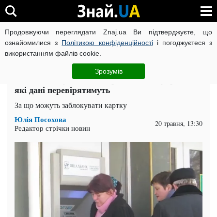
Продовжуючи переглядати Znaj.ua Ви підтверджуєте, що
ВІЙНА РОСІЇ ПРОТИ УКРАЇНИ
КОРОНАВІРУС В УКРАЇНІ І
ознайомилися з
Політикою конфіденційності
і погоджуєтеся з
використанням файлів cookie.
Головна
Спорт
ЧИТАТЬ НА РУССКОМ
Зрозумів
Банки візьмуть під контроль доходи українців:
які дані перевірятимуть
За що можуть заблокувати картку
Юлія Посохова
20 травня, 13:30
Редактор стрічки новин