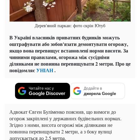
Дерев'яний паркан: фото скрін Ютуб
В Україні власників приватних будинків можуть
оштрафувати або зобов'язати демонтувати огорожу,
якщо вона перевищує встановлені норми висоти. За
чинними правилами, огорожа між сусідніми
ділянками не повинна перевищувати 2 метри. Про це
повідомляє
УНІАН
.
Читайте нас у
Додайте в
Google Discover
джерела Google
Адвокат Євген Буліменко пояснив, що вимоги до
огорож закріплені у державних будівельних нормах.
Згідно з ними, висота огорожі між ділянками не
повинна перевищувати 2 метри, а з боку вулиці
допускається до 2,5 метра.