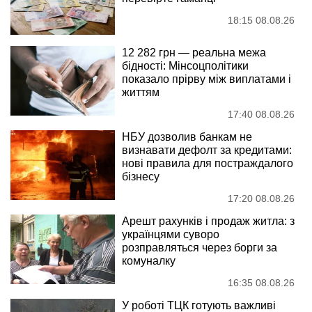
18:15 08.08.26
12 282 грн — реальна межа
бідності: Мінсоцполітики
показало прірву між виплатами і
життям
17:40 08.08.26
НБУ дозволив банкам не
визнавати дефолт за кредитами:
нові правила для постраждалого
бізнесу
17:20 08.08.26
Арешт рахунків і продаж житла: з
українцями суворо
розправляться через борги за
комуналку
16:35 08.08.26
У роботі ТЦК готують важливі