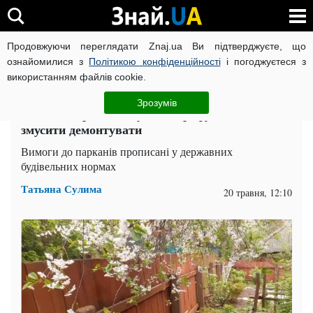
Продовжуючи переглядати Znaj.ua Ви підтверджуєте, що
ВІЙНА РОСІЇ ПРОТИ УКРАЇНИ
КОРОНАВІРУС В УКРАЇНІ І
ознайомилися з
Політикою конфіденційності
і погоджуєтеся з
використанням файлів cookie.
Головна
Спорт
ЧИТАТЬ НА РУССКОМ
Зрозумів
За який паркан можуть оштрафувати чи
змусити демонтувати
Вимоги до парканів прописані у державних
будівельних нормах
Татьяна Сулима
20 травня, 12:10