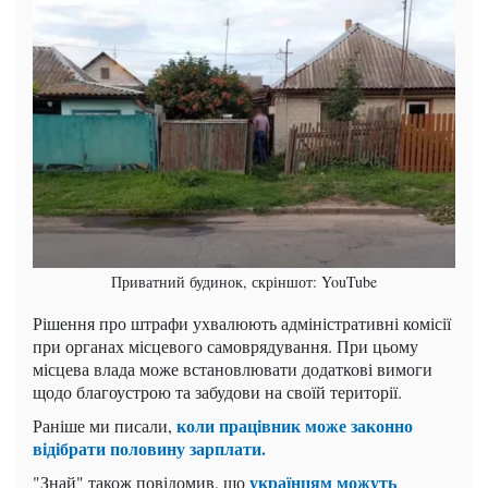
Приватний будинок, скріншот: YouTube
Рішення про штрафи ухвалюють адміністративні комісії
при органах місцевого самоврядування. При цьому
місцева влада може встановлювати додаткові вимоги
щодо благоустрою та забудови на своїй території.
коли працівник може законно
Раніше ми писали,
відібрати половину зарплати.
українцям можуть
"Знай" також повідомив, що