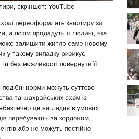
тири, скріншот: YouTube
храї переоформлять квартиру за
, а потім продадуть її людині, яка
 може залишити житло саме новому
к у такому випадку ризикує
та без можливості повернути її
подібні норми можуть суттєво
ства та шахрайських схем із
ебезпечно це виглядає в умовах
нців перебувають за кордоном,
ентів або не можуть постійно
.