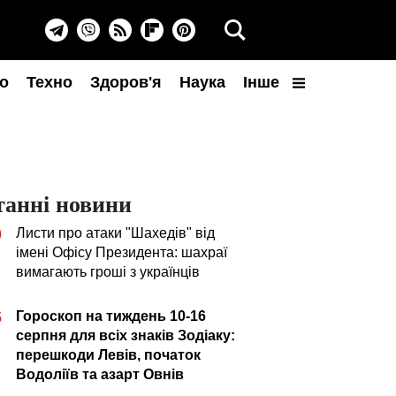
о
Техно
Здоров'я
Наука
Інше
танні новини
Листи про атаки "Шахедів" від
0
імені Офісу Президента: шахраї
вимагають гроші з українців
Гороскоп на тиждень 10-16
5
серпня для всіх знаків Зодіаку:
перешкоди Левів, початок
Водоліїв та азарт Овнів