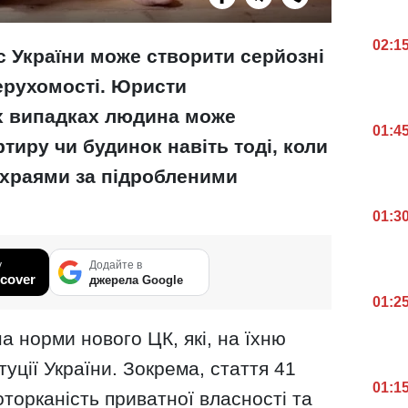
02:1
 України може створити серйозні
ерухомості. Юристи
х випадках людина може
01:4
тиру чи будинок навіть тоді, коли
храями за підробленими
01:3
у
Додайте в
cover
джерела Google
01:2
а норми нового ЦК, які, на їхню
уції України. Зокрема, стаття 41
01:1
оторканість приватної власності та