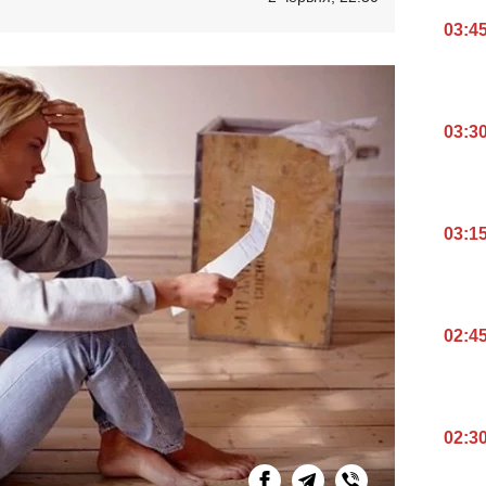
03:4
03:3
03:1
02:4
02:3