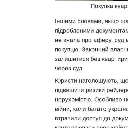
Покупка квар
Іншими словами, якщо ша
підробленими документами
не знала про аферу, суд
покупцю. Законний власни
залишитися без квартири 
через суд.
Юристи наголошують, що 
підвищити ризики рейдер
нерухомістю. Особливо н
війни, коли багато украї
втратили доступ до докум
контролювати своє майно