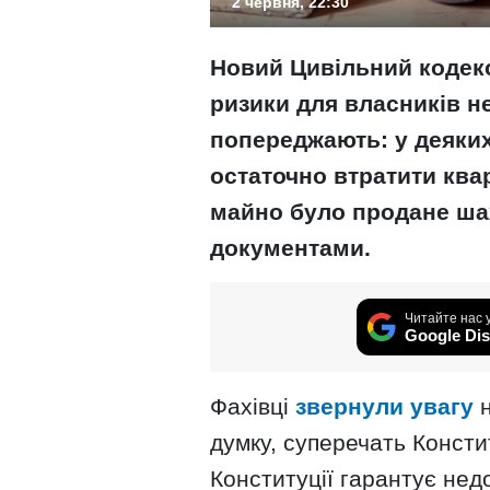
2 червня, 22:30
Новий Цивільний кодекс
ризики для власників н
попереджають: у деяки
остаточно втратити квар
майно було продане ша
документами.
Читайте нас 
Google Dis
Фахівці
звернули увагу
н
думку, суперечать Констит
Конституції гарантує нед