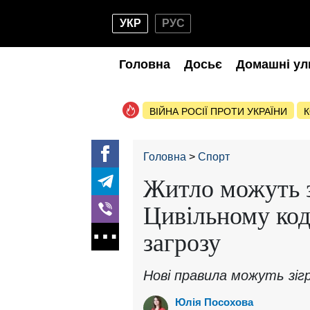
УКР
РУС
Головна
Досьє
Домашні ул
ВІЙНА РОСІЇ ПРОТИ УКРАЇНИ
К
Головна
Спорт
Житло можуть з
Цивільному код
загрозу
Нові правила можуть зіг
Юлія Посохова