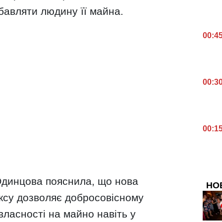
бавляти людину її майна.
00:4
00:3
00:1
 Одинцова пояснила, що нова
НО
ексу дозволяє добросовісному
ласності на майно навіть у