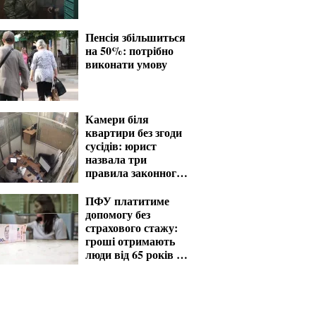
Пенсія збільшиться
на 50%: потрібно
виконати умову
Камери біля
квартири без згоди
сусідів: юрист
назвала три
правила законного
відеоспостереження
ПФУ платитиме
допомогу без
страхового стажу:
гроші отримають
люди від 65 років та
особи з інвалідністю