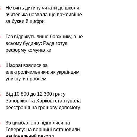
Не вчіть дитину читати до школи:
5
вчителька назвала що важливіше
за букви й цифри
Газ відріжуть лише боржнику, а не
0
всьому будинку: Рада готує
реформу комуналки
Шахраї взялися за
5
електролічильники: як українцям
уникнути проблем
Від 10 800 до 12 300 грн: у
5
Запоріжжі та Харкові стартувала
реєстрація на грошову допомогу
35 цимбалістів піднялися на
0
Говерлу: на вершині встановили
національний рекорд