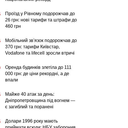
Проїзд у Рівному подорожчав до
5
26 грн: нові тарифи та штрафи до
460 грн
Мобільний зв'язок подорожчав до
5
370 грн: тарифи Київстар,
Vodafone та lifecell зросли втричі
Оренда будинків злетіла до 111
0
000 грн: де ціни рекордні, а де
впали
Майже 40 атак за день:
5
Дніпропетровщина під вогнем —
є загиблий та поранені
Долари 1996 року мають
5
приймати всюди: НБУ заборонив