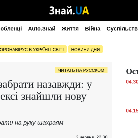
юбленці
Auto.Знай
Життя
Війна
Суспільств
ОРОНАВІРУС В УКРАЇНІ І СВІТІ
НОВИНИ ДНЯ
Ос
ЧИТАТЬ НА РУССКОМ
абрати назавжди: у
04:3
ексі знайшли нову
04:1
рати на руку шахраям
2 червня, 22:30