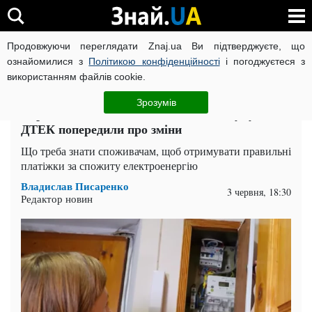
Продовжуючи переглядати Znaj.ua Ви підтверджуєте, що
ВІЙНА РОСІЇ ПРОТИ УКРАЇНИ
КОРОНАВІРУС В УКРАЇНІ І
ознайомилися з
Політикою конфіденційності
і погоджуєтеся з
використанням файлів cookie.
Головна
Спорт
ЧИТАТЬ НА РУССКОМ
Зрозумів
Передача показників світла по-новому: у
ДТЕК попередили про зміни
Що треба знати споживачам, щоб отримувати правильні
платіжки за спожиту електроенергію
Владислав Писаренко
3 червня, 18:30
Редактор новин