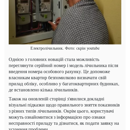
Електролічильник. Фото: скрін youtube
Однією з головних новацій стала можливість
переглянути серійний номер і модель лічильника після
введення номера особового рахунку. Це допоможе
власникам квартир безпомилково визначати свій
прилад обліку, особливо у багатоквартирних будинках,
де встановлено кілька лічильників.
Також на оновленій сторінці з'явилися докладні
візуальні підказки щодо правильного зняття показників
з різних типів лічильників. Окрім цього, користувачі
можуть ознайомитися з інформацією про ознаки
несправності приладу та дізнатися, як подати заявку на
усунення проблеми.