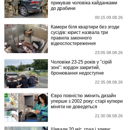
прикував чоловіка кайданками
до драбини
00:15 09.08.26
Камери біля квартири без згоди
сусідів: юрист назвала три
правила законного
відеоспостереження
23:05 08.08.26
Чоловіки 23-25 років у "сірій
зоні": кордон закритий,
бронювання недоступне
22:35 08.08.26
Євро повністю змінить дизайн
уперше з 2002 року: старі купюри
міняти не доведеться
21:30 08.08.26
Шквали 20 м/с, град і зливи: