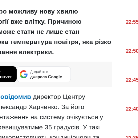
про можливу нову хвилю
гії вже влітку. Причиною
22:5
може стати не лише стан
ка температура повітря, яка різко
вання електрики.
22:5
у
Додайте в
cover
джерела Google
22:4
повідомив
директор Центру
лександр Харченко. За його
22:4
нтаження на систему очікується у
ревищуватиме 35 градусів. У такі
 використовують кондиціонери та
22:3