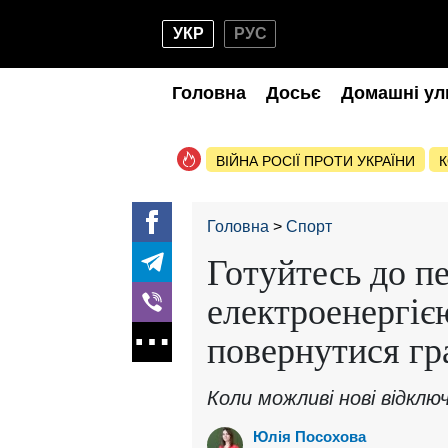
УКР
РУС
Головна
Досьє
Домашні ул
ВІЙНА РОСІЇ ПРОТИ УКРАЇНИ
К
Головна
Спорт
Готуйтесь до пе
електроенергіє
повернутися гр
Коли можливі нові відклю
Юлія Посохова