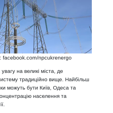
: facebook.com/npcukrenergo
увагу на великі міста, де
истему традиційно вище. Найбільш
ки можуть бути Київ, Одеса та
концентрацію населення та
ї.