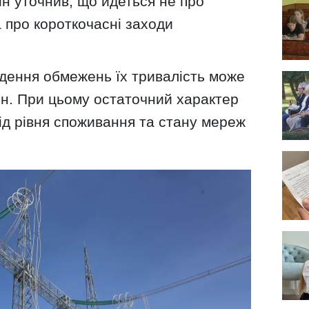
н уточнив, що йдеться не про
 про короткочасні заходи
едення обмежень їх тривалість може
ин. При цьому остаточний характер
ід рівня споживання та стану мереж