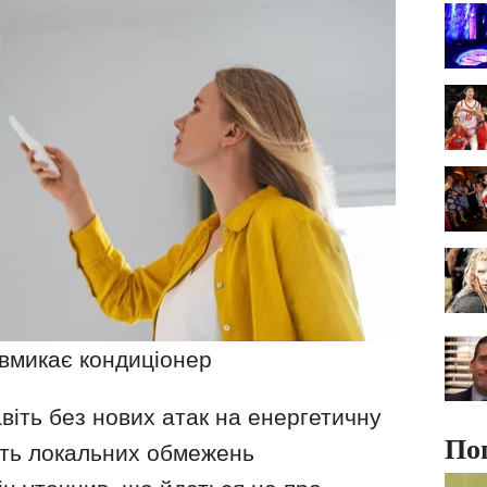
вмикає кондиціонер
віть без нових атак на енергетичну
По
сть локальних обмежень