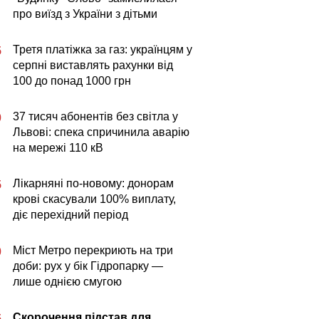
про виїзд з України з дітьми
Третя платіжка за газ: українцям у
5
серпні виставлять рахунки від
100 до понад 1000 грн
37 тисяч абонентів без світла у
0
Львові: спека спричинила аварію
на мережі 110 кВ
Лікарняні по-новому: донорам
5
крові скасували 100% виплату,
діє перехідний період
Міст Метро перекриють на три
0
доби: рух у бік Гідропарку —
лише однією смугою
Скорочення підстав для
5