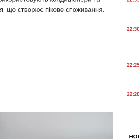
я, що створює пікове споживання.
22:3
22:2
22:2
НО