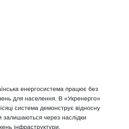
аїнська енергосистема працює без
чень для населення. В «Укренерго»
ісяці система демонструє відносну
зи залишаються через наслідки
жень інфраструктури.