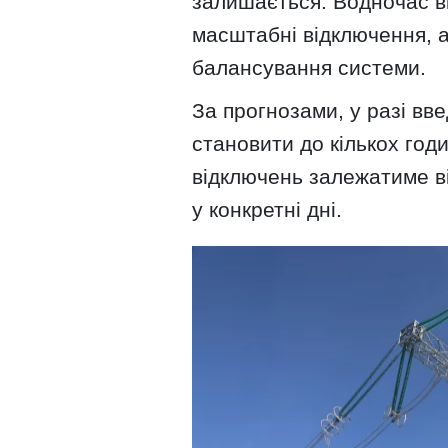
залишається. Водночас ві
масштабні відключення, а
балансування системи.
За прогнозами, у разі вв
становити до кількох год
відключень залежатиме в
у конкретні дні.