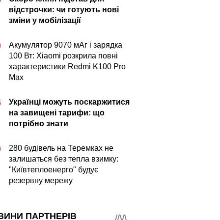
відстрочки: чи готують нові
зміни у мобілізації
Акумулятор 9070 мАг і зарядка
0
100 Вт: Xiaomi розкрила повні
характеристики Redmi K100 Pro
Max
Українці можуть поскаржитися
5
на завищені тарифи: що
потрібно знати
280 будівель на Теремках не
0
залишаться без тепла взимку:
"Київтеплоенерго" будує
резервну мережу
ВИНИ ПАРТНЕРІВ