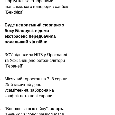
Португалії за створеними
шансами: кого випередив хавбек
"Бенфіки"
Буде неприємний сюрприз з
5
боку Білорусі: відома
екстрасенс передбачила
подальший хід війни
ЗСУ підпалили НПЗ у Ярославлі
0
та Уфі: знищено ретранслятори
"Гераней"
Місячний гороскоп на 7–8 серпня:
0
25-й місячний день —
усамітнення, заборона на
конфлікти та нові справи
"Вперше за всю війну": акторка
5
"Будинку "Слово" замислилася