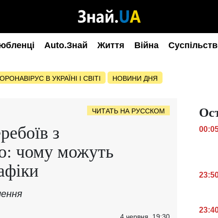
юбленці
Auto.Знай
Життя
Війна
Суспільств
ОРОНАВІРУС В УКРАЇНІ І СВІТІ
НОВИНИ ДНЯ
Ос
ЧИТАТЬ НА РУССКОМ
ребоїв з
00:0
ю: чому можуть
афіки
23:5
чення
23:4
4 червня, 19:30