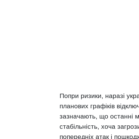
Попри ризики, наразі укр
планових графіків відклю
зазначають, що останні м
стабільність, хоча загро
попередніх атак і пошкод