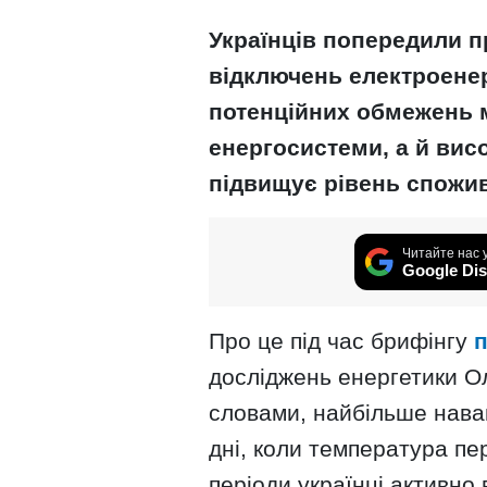
Українців попередили 
відключень електроенер
потенційних обмежень 
енергосистеми, а й висо
підвищує рівень спожи
Читайте нас 
Google Dis
Про це під час брифінгу
досліджень енергетики О
словами, найбільше нава
дні, коли температура пе
періоди українці активно