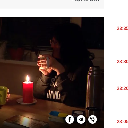
23:3
23:3
23:2
23:0