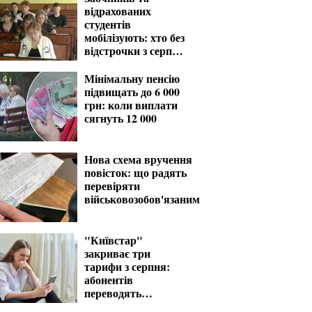
відрахованих
студентів
мобілізують: хто без
відстрочки з серпня
— перелік
Мінімальну пенсію
підвищать до 6 000
грн: коли виплати
сягнуть 12 000
Нова схема вручення
повісток: що радять
перевіряти
військовозобов'язаним
"Київстар"
закриває три
тарифи з серпня:
абонентів
переводять
автоматично