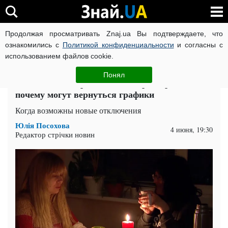
Продолжая просматривать Znaj.ua Вы подтверждаете, что
ВОЙНА РОССИИ ПРОТИВ УКРАИНЫ
КОРОНАВИРУС В 
ознакомились с
Политикой конфиденциальности
и согласны с
использованием файлов cookie.
Главная
Спорт
ЧИТАТИ УКРАЇНСЬКОЮ
Понял
Готовьтесь к перебоям с электроэнергией:
почему могут вернуться графики
Когда возможны новые отключения
Юлія Посохова
4 июня, 19:30
Редактор стрічки новин