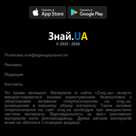
© 2015 - 2026
Политика конфиденциальности
Реклама
Редакция
Контакты
Усі права захищені. Матеріали із сайта «Znaj.ua» можуть
використовуватися іншими користувачами безкоштовно з
обов’язковим активним гіперпосиланням на znaj.ua,
розміщеним в першому абзаці матеріалу. Також активне
гіперпосилання на сайт znaj.ua необхідне при використанні
частини матеріалу. Відповідальність за зміст рекламних
матеріалів несе рекламодавець. Думка авторів матеріалів
може не збігатися з позицією редакції.