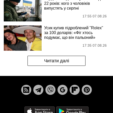
22 років: кого з чоловіків
випустять у серпні
17:55 07.08.26
Усик купив підроблений "Rolex"
за 100 доларів: «Фіг хтось
подумає, що він пальоний»
17:35 07.08.26
Читати далі