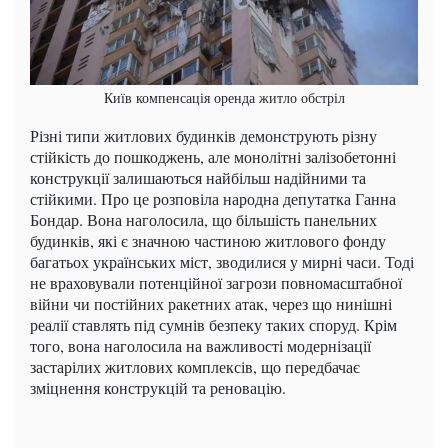
Київ компенсація оренда житло обстріл
Різні типи житлових будинків демонструють різну
стійкість до пошкоджень, але монолітні залізобетонні
конструкції залишаються найбільш надійними та
стійкими. Про це розповіла народна депутатка Ганна
Бондар. Вона наголосила, що більшість панельних
будинків, які є значною частиною житлового фонду
багатьох українських міст, зводилися у мирні часи. Тоді
не враховували потенційної загрози повномасштабної
війни чи постійних ракетних атак, через що нинішні
реалії ставлять під сумнів безпеку таких споруд. Крім
того, вона наголосила на важливості модернізації
застарілих житлових комплексів, що передбачає
зміцнення конструкцій та реновацію.