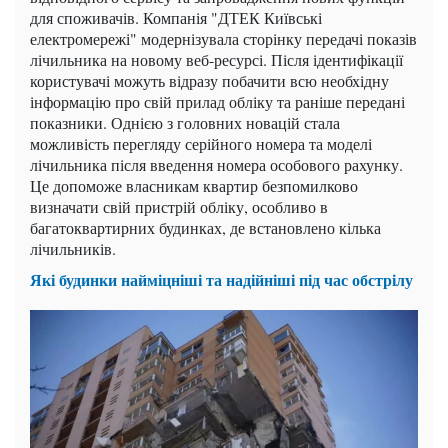
для споживачів. Компанія "ДТЕК Київські
електромережі" модернізувала сторінку передачі показів
лічильника на новому веб-ресурсі. Після ідентифікації
користувачі можуть відразу побачити всю необхідну
інформацію про свій прилад обліку та раніше передані
показники. Однією з головних новацій стала
можливість перегляду серійного номера та моделі
лічильника після введення номера особового рахунку.
Це допоможе власникам квартир безпомилково
визначати свій пристрій обліку, особливо в
багатоквартирних будинках, де встановлено кілька
лічильників.
Які будинки найміцніші та надійніші під час обстрілу