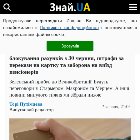
Продовжуючи переглядати Znaj.ua Ви підтверджуєте, що
ВІЙНА РОСІЇ ПРОТИ УКРАЇНИ
КОРОНАВІРУС В УКРАЇНІ І
ознайомилися з
Політикою конфіденційності
і погоджуєтеся з
використанням файлів cookie.
Головна
Спорт
ЧИТАТЬ НА РУССКОМ
Зрозумів
Найважливіші новини за тиждень 1-7 червня:
блокування рахунків з 30 червня, штрафи за
перекази на картку та заборона на виїзд
пенсіонерів
Зеленський прибув до Великобританії. Будуть
переговори зі Стармером, Макроном та Мерцем. А інші
новини минулого тижня ми зібрали нижче
Торі Путімцева
7 червня, 21:05
Випусковий редактор