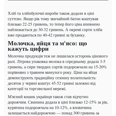
Хліб та хлібобулочні вироби також додали в ціні
суттєво. Якщо рік тому звичайний батон коштував
близько 22-25 гривень, то тепер його ціна впевнено
наближається до 30-32 гривень. А окремі сорти хліба
вже продаються по 40-42 гривні за буханку.
Молочка, яйця та м'ясо: що
кажуть цифри
Молочна продукція теж не лишилася осторонь цінового
ралі. Літрова упаковка молока в середньому додала 3-5
гривень, а сири твердих сортів подорожчали на 15-20%
порівняно з травнем минулого року. Ціни на яйця
демонструють традиційну сезонну волатильність:
десяток у червні коштує 45-52 гривні залежно від
категорії та торговельної мережі.
М'ясний кошик українця також став відчутно
дорожчим. Свинина додала в ціні близько 12-15% за рік,
курятина подорожчала на 10-12%, а яловичина
залишається найдорожчою — понад 300 гривень за