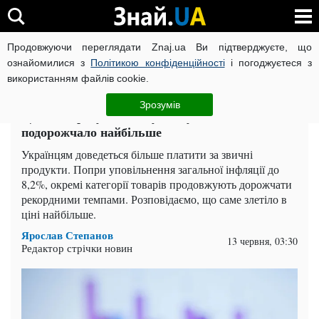
Продовжуючи переглядати Znaj.ua Ви підтверджуєте, що
ВІЙНА РОСІЇ ПРОТИ УКРАЇНИ
КОРОНАВІРУС В УКРАЇНІ І
ознайомилися з
Політикою конфіденційності
і погоджуєтеся з
використанням файлів cookie.
Головна
Спорт
ЧИТАТЬ НА РУССКОМ
Зрозумів
Ціни на продукти знову здивували: що
подорожчало найбільше
Українцям доведеться більше платити за звичні
продукти. Попри уповільнення загальної інфляції до
8,2%, окремі категорії товарів продовжують дорожчати
рекордними темпами. Розповідаємо, що саме злетіло в
ціні найбільше.
Ярослав Степанов
13 червня, 03:30
Редактор стрічки новин