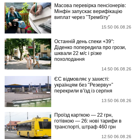
Масова перевірка пенсіонерів:
Мінфін запускає верифікацію
виплат через "Трембіту"
15:50 06.08.26
Останній день спеки +39°:
Діденко попередила про грози,
шквали 22 м/с і різке
похолодання
14:50 06.08.26
ЄС відмовляє у захисті:
українцям без "Резерву+"
перекрили в'їзд із серпня
13:50 06.08.26
Проїзд карткою — 22 грн,
готівкою — 26: нові тарифи в
транспорті, штраф 460 грн
12:50 06.08.26