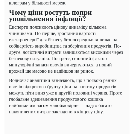
кілограм у більшості мереж.
Чому ціни ростуть попри
уповільнення інфляції?
Експерти пояснюють цінову динаміку кількома
чинниками. По-перше, зростання вартості
електроенергії для бізнесу безпосередньо впливає на
собівартість виробництва та зберігання продуктів. По-
друге, логістичні витрати залишаються високими через
безпекову ситуацію. По-третє, сезонний фактор —
минулорічні запаси овочів вичерпуються, а новий
врожай ще масово не надійшов на ринок.
Водночас аналітики зазначають, що з появою ранніх
овочів відкритого ґрунту ціни на частину продуктів
можуть піти вниз уже в другій половині червня. Проте
глобальне здешевлення продуктового кошика
найближчим часом малоймовірне — надто багато
накопичених витрат закладено в кінцеву ціну.