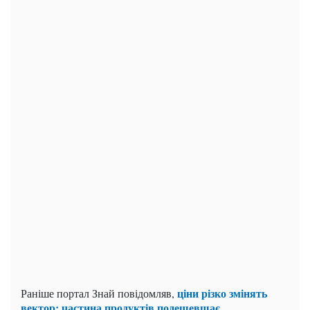
ціни різко змінять
Раніше портал Знай повідомляв,
вектор: частина продуктів подешевшає
.