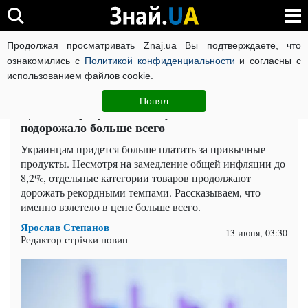
Продолжая просматривать Znaj.ua Вы подтверждаете, что
ВОЙНА РОССИИ ПРОТИВ УКРАИНЫ
КОРОНАВИРУС В 
ознакомились с
Политикой конфиденциальности
и согласны с
использованием файлов cookie.
Главная
Спорт
ЧИТАТИ УКРАЇНСЬКОЮ
Понял
Цены на продукты снова удивили: что
подорожало больше всего
Украинцам придется больше платить за привычные
продукты. Несмотря на замедление общей инфляции до
8,2%, отдельные категории товаров продолжают
дорожать рекордными темпами. Рассказываем, что
именно взлетело в цене больше всего.
Ярослав Степанов
13 июня, 03:30
Редактор стрічки новин