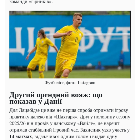
команди «гірників».
Футболіст, фото: Instagram
Другий орендний вояж: що
показав у Данії
Для Лацабідзе це вже не перша спроба отримати ігрову
практику далеко від «Шахтаря». Другу половину сезону
2025/26 він провів у данському «Вайле», де нарешті
отримав стабільний ігровий час. Захисник узяв участь у
14 матчах
, відзначився одним голом і віддав одну