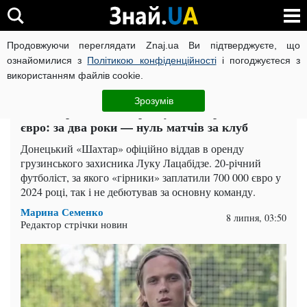
Продовжуючи переглядати Znaj.ua Ви підтверджуєте, що
ВІЙНА РОСІЇ ПРОТИ УКРАЇНИ
КОРОНАВІРУС В УКРАЇНІ І
ознайомилися з
Політикою конфіденційності
і погоджуєтеся з
використанням файлів cookie.
Головна
Спорт
ЧИТАТЬ НА РУССКОМ
Зрозумів
"Шахтар" віддав в оренду легіонера за 700 000
євро: за два роки — нуль матчів за клуб
Донецький «Шахтар» офіційно віддав в оренду
грузинського захисника Луку Лацабідзе. 20-річний
футболіст, за якого «гірники» заплатили 700 000 євро у
2024 році, так і не дебютував за основну команду.
Марина Семенко
8 липня, 03:50
Редактор стрічки новин