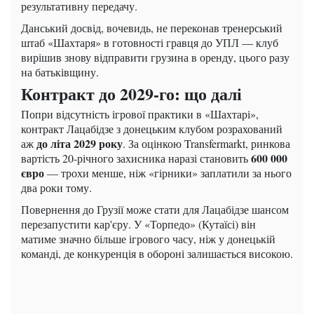
результативну передачу.
Данський досвід, вочевидь, не переконав тренерський
штаб «Шахтаря» в готовності гравця до УПЛ — клуб
вирішив знову відправити грузина в оренду, цього разу
на батьківщину.
Контракт до 2029-го: що далі
Попри відсутність ігрової практики в «Шахтарі»,
контракт Лацабідзе з донецьким клубом розрахований
до літа 2029 року
аж
. За оцінкою Transfermarkt, ринкова
600 000
вартість 20-річного захисника наразі становить
євро
— трохи менше, ніж «гірники» заплатили за нього
два роки тому.
Повернення до Грузії може стати для Лацабідзе шансом
перезапустити кар'єру. У «Торпедо» (Кутаїсі) він
матиме значно більше ігрового часу, ніж у донецькій
команді, де конкуренція в обороні залишається високою.