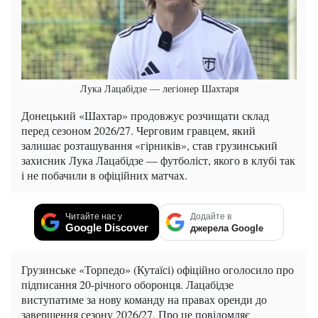
Лука Лацабідзе — легіонер Шахтаря
Донецький «Шахтар» продовжує розчищати склад
перед сезоном 2026/27. Черговим гравцем, який
залишає розташування «гірників», став грузинський
захисник Лука Лацабідзе — футболіст, якого в клубі так
і не побачили в офіційних матчах.
Читайте нас у
Додайте в
Google Discover
джерела Google
Грузинське «Торпедо» (Кутаїсі) офіційно оголосило про
підписання 20-річного оборонця. Лацабідзе
виступатиме за нову команду на правах оренди до
завершення сезону 2026/27. Про це повідомляє