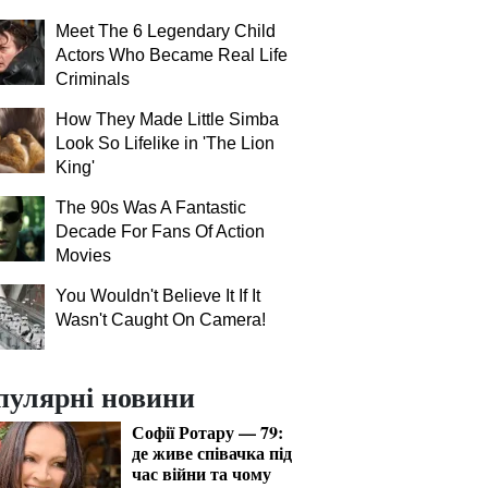
Meet The 6 Legendary Child
Actors Who Became Real Life
Criminals
How They Made Little Simba
Look So Lifelike in 'The Lion
King'
The 90s Was A Fantastic
Decade For Fans Of Action
Movies
You Wouldn't Believe It If It
Wasn't Caught On Camera!
пулярні новини
Софії Ротару — 79:
де живе співачка під
час війни та чому