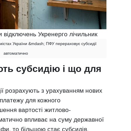
и відключень Укренерго лічильник
 містах України &mdash; ПФУ перераховує субсидії
автоматично
ть субсидію і що для
ії розрахують з урахуванням нових
 платежу для кожного
шення вартості житлово-
матично впливає на суму державної
фи, то більшою стає субсидія.