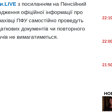
и.LIVE
з посиланням на Пенсійний
одження офіційної інформації про
22:1
фахівці ПФУ самостійно проведуть
аткових документів чи повторного
чів не вимагатиметься.
22:0
21:5
НО