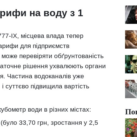
рифи на воду з 1
77-ІХ, місцева влада тепер
арифи для підприємств
може перевіряти обґрунтованість
статочне рішення ухвалюють органи
я. Частина водоканалів уже
і суттєво підвищила вартість
По
кубометр води в різних містах:
(було 33,70 грн, зростання у 2,5