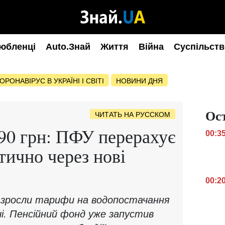
юбленці
Auto.Знай
Життя
Війна
Суспільств
ОРОНАВІРУС В УКРАЇНІ І СВІТІ
НОВИНИ ДНЯ
Ос
ЧИТАТЬ НА РУССКОМ
90 грн: ПФУ перерахує
00:3
тично через нові
00:2
ко зросли тарифи на водопостачання
і. Пенсійний фонд уже запустив