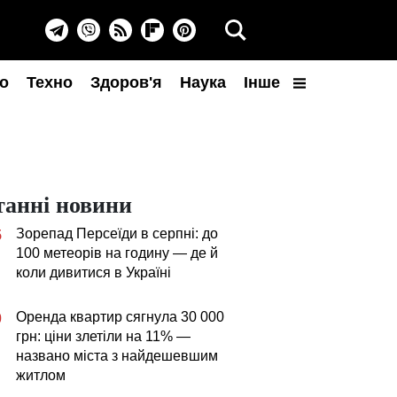
о
Техно
Здоров'я
Наука
Інше
танні новини
Зорепад Персеїди в серпні: до
5
100 метеорів на годину — де й
коли дивитися в Україні
Оренда квартир сягнула 30 000
0
грн: ціни злетіли на 11% —
названо міста з найдешевшим
житлом