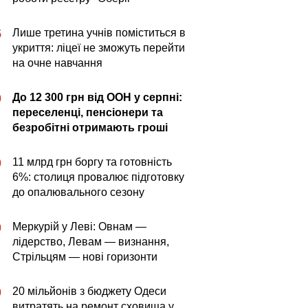
Лише третина учнів поміститься в
5
укриття: ліцеї не зможуть перейти
на очне навчання
До 12 300 грн від ООН у серпні:
0
переселенці, пенсіонери та
безробітні отримають гроші
11 млрд грн боргу та готовність
0
6%: столиця провалює підготовку
до опалювального сезону
Меркурій у Леві: Овнам —
0
лідерство, Левам — визнання,
Стрільцям — нові горизонти
20 мільйонів з бюджету Одеси
0
витратять на ремонт сховища у