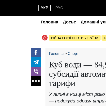
УКР
РУС
Головна
Досьє
Домашні ул
ВІЙНА РОСІЇ ПРОТИ УКРАЇНИ
К
Головна
Спорт
Куб води — 84,
субсидії автома
тарифи
У липні в низці міст різ
— подекуди одразу втрич