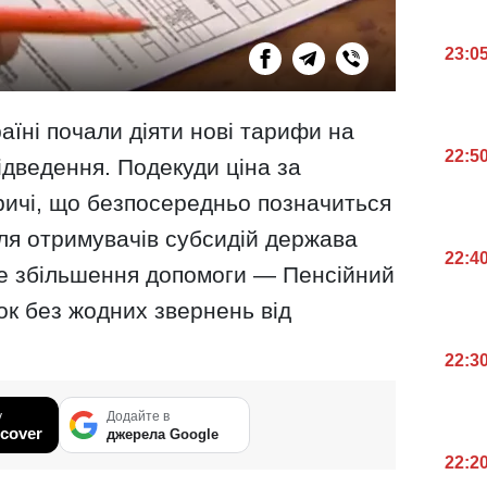
23:0
раїні почали діяти нові тарифи на
22:5
дведення. Подекуди ціна за
ричі, що безпосередньо позначиться
ля отримувачів субсидій держава
22:4
е збільшення допомоги — Пенсійний
к без жодних звернень від
22:3
у
Додайте в
cover
джерела Google
22:2