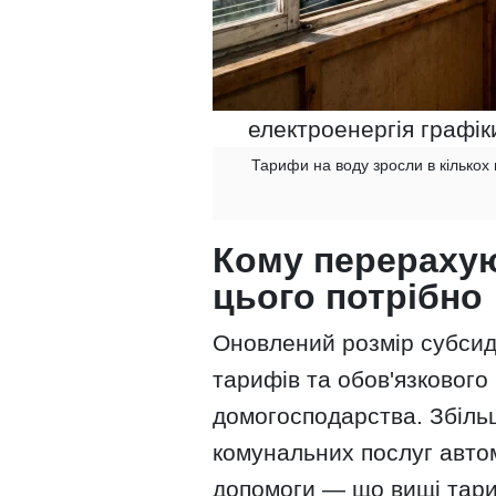
електроенергія графік
Тарифи на воду зросли в кількох
Кому перерахую
цього потрібно
Оновлений розмір субсид
тарифів та обов'язкового
домогосподарства. Збіль
комунальних послуг авто
допомоги — що вищі тари