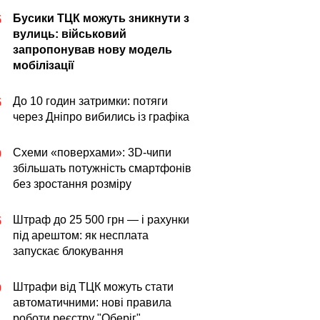
Бусики ТЦК можуть зникнути з
5
вулиць: військовий
запропонував нову модель
мобілізації
До 10 годин затримки: потяги
5
через Дніпро вибились із графіка
Схеми «поверхами»: 3D-чипи
0
збільшать потужність смартфонів
без зростання розміру
Штраф до 25 500 грн — і рахунки
5
під арештом: як несплата
запускає блокування
Штрафи від ТЦК можуть стати
0
автоматичними: нові правила
роботи реєстру "Оберіг"