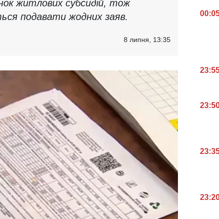
ок житлових субсидій, тож
00:0
ься подавати жодних заяв.
8 липня, 13:35
23:5
23:5
23:3
23:2