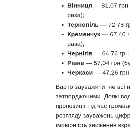
Вінниця
— 81,07 грн 
раза);
Тернопіль
— 72,78 гр
Кременчук
— 67,40 г
раза);
Чернігів
— 64,76 грн 
Рівне
— 57,04 грн (бу
Черкаси
— 47,26 грн 
Варто зауважити: не всі 
затвердженими. Деякі во
пропозиції під час громад
розгляду зауважень цифр
імовірність зниження вк