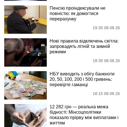
Пенсію проіндексували не
повністю: як домогтися
перерахунку
19:35 08.08.26
Нові правила відключень світла:
запровадять літній та зимній
режими
18:35 08.08.26
НБУ виводить з обігу банкноти
20, 50, 100, 200 і 500 гривень:
перевірте гаманці
18:15 08.08.26
12 282 грн — реальна межа
бідності: Мінсоцполітики
показало прірву між виплатами і
життям