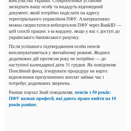
консульства України. Співробітники установи
засвідчать вашу особу та видадуть відповідний
документ, який потрібно надіслати на адресу
територіального управління ПФУ. Альтернативно
можна скористатися вебпорталом ПФУ через BankID —
цей спосіб працює з-за кордону, якщо у вас є доступ до
українського банківського рахунку.
Після успішного підтвердження особи пенсія
виплачуватиметься у звичайному режимі. Жодних
додаткових дій протягом року не потрібно — до
наступної календарної дати 31 грудня. Як повідомляє
Пенсійний фонд, ігнорувати процедуру не варто:
відновлення призупинених виплат займає час і
потребує додаткових звернень.
пенсія з 50 років:
Раніше портал Знай повідомляв,
ПФУ назвав професії, які дають право вийти на 10
років раніше
.