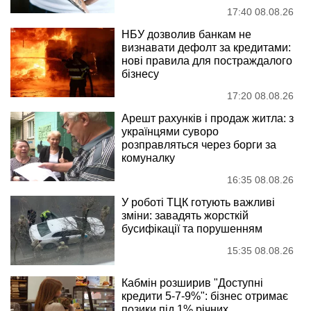
17:40 08.08.26
НБУ дозволив банкам не
визнавати дефолт за кредитами:
нові правила для постраждалого
бізнесу
17:20 08.08.26
Арешт рахунків і продаж житла: з
українцями суворо
розправляться через борги за
комуналку
16:35 08.08.26
У роботі ТЦК готують важливі
зміни: завадять жорсткій
бусифікації та порушенням
15:35 08.08.26
Кабмін розширив "Доступні
кредити 5-7-9%": бізнес отримає
позики під 1% річних