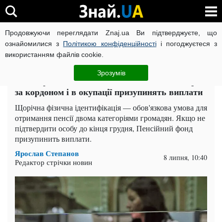
Продовжуючи переглядати Znaj.ua Ви підтверджуєте, що
ВІЙНА РОСІЇ ПРОТИ УКРАЇНИ
КОРОНАВІРУС В УКРАЇНІ І
ознайомилися з
Політикою конфіденційності
і погоджуєтеся з
використанням файлів cookie.
Головна
Спорт
ЧИТАТЬ НА РУССКОМ
Зрозумів
Ідентифікація в ПФУ обов'язкова: пенсіонерам
за кордоном і в окупації призупинять виплати
Щорічна фізична ідентифікація — обов'язкова умова для
отримання пенсії двома категоріями громадян. Якщо не
підтвердити особу до кінця грудня, Пенсійний фонд
призупинить виплати.
Ярослав Степанов
8 липня, 10:40
Редактор стрічки новин