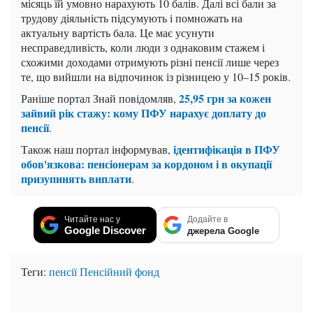
місяць їй умовно нарахують 10 балів. Далі всі бали за
трудову діяльність підсумують і помножать на
актуальну вартість бала. Це має усунути
несправедливість, коли люди з однаковим стажем і
схожими доходами отримують різні пенсії лише через
те, що вийшли на відпочинок із різницею у 10–15 років.
25,95 грн за кожен
Раніше портал Знай повідомляв,
зайвий рік стажу: кому ПФУ нарахує доплату до
пенсії
.
ідентифікація в ПФУ
Також наш портал інформував,
обов'язкова: пенсіонерам за кордоном і в окупації
призупинять виплати
.
Читайте нас у
Додайте в
Google Discover
джерела Google
Теги:
пенсії
Пенсійний фонд