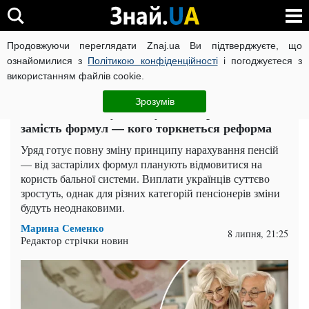
Продовжуючи переглядати Znaj.ua Ви підтверджуєте, що
ВІЙНА РОСІЇ ПРОТИ УКРАЇНИ
КОРОНАВІРУС В УКРАЇНІ І
ознайомилися з
Політикою конфіденційності
і погоджуєтеся з
використанням файлів cookie.
Головна
Спорт
ЧИТАТЬ НА РУССКОМ
Зрозумів
Пенсії по-новому: мінімум 6000 грн, бали
замість формул — кого торкнеться реформа
Уряд готує повну зміну принципу нарахування пенсій
— від застарілих формул планують відмовитися на
користь бальної системи. Виплати українців суттєво
зростуть, однак для різних категорій пенсіонерів зміни
будуть неоднаковими.
Марина Семенко
8 липня, 21:25
Редактор стрічки новин