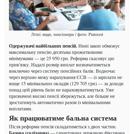
Літні люди, пенсіонери / фото: Pinterest
Одержувачі найбільших пенсій.
Нині закон обмежує
максимальну пенсію десятьма прожитковими
мінімумами — це 25 950 грн. Реформа скасовує цю
прив'язку. Надалі розмір виплат визначатиметься
виключно через систему пенсійних балів. Водночас
через верхню межу нарахування ЄСВ — із зарплати не
вище 15 мінімальних окладів (129 705 грн) — за доходи
понад цей рівень бали не нараховуватимуться. Уже
призначені високі пенсії збережуться, але більше не
зростатимуть автоматично разом із мінімальними
виплатами.
Як працюватиме бальна система
Після реформи пенсія складатиметься з двох частин.
Базова (солідарна)
— гарантована державою фіксована