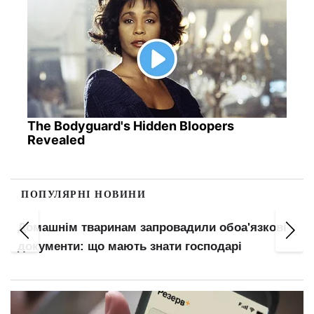
The Bodyguard's Hidden Bloopers
Revealed
ПОПУЛЯРНІ НОВИНИ
Оренда в Києві: на Лук'янівці та Дарниці житло
не здають навіть за низькими цінами