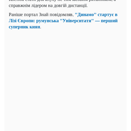
справжнім лідером на довгій дистанції.
"Динамо" стартує в
Раніше портал Знай повідомляв,
Лізі Європи: румунська "Університатя" — перший
суперник киян
.