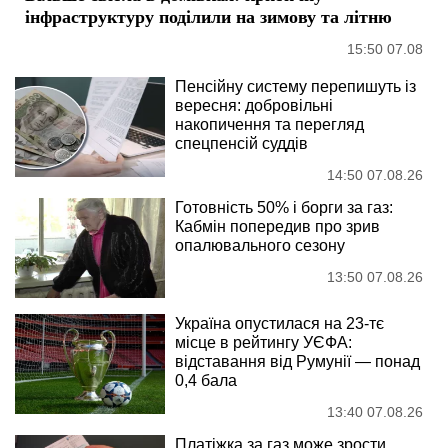
інфраструктуру поділили на зимову та літню
15:50 07.08
Пенсійну систему перепишуть із
вересня: добровільні
накопичення та перегляд
спецпенсій суддів
14:50 07.08.26
Готовність 50% і борги за газ:
Кабмін попередив про зрив
опалювального сезону
13:50 07.08.26
Україна опустилася на 23-тє
місце в рейтингу УЄФА:
відставання від Румунії — понад
0,4 бала
13:40 07.08.26
Платіжка за газ може зрости