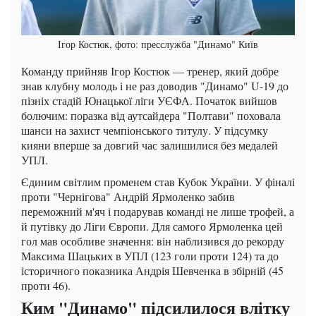
Ігор Костюк, фото: пресслужба "Динамо" Київ
Команду прийняв Ігор Костюк — тренер, який добре
знав клубну молодь і не раз доводив "Динамо" U-19 до
пізніх стадій Юнацької ліги УЄФА. Початок вийшов
болючим: поразка від аутсайдера "Полтави" поховала
шанси на захист чемпіонського титулу. У підсумку
кияни вперше за довгий час залишилися без медалей
УПЛ.
Єдиним світлим променем став Кубок України. У фіналі
проти "Чернігова" Андрій Ярмоленко забив
переможний м'яч і подарував команді не лише трофей, а
й путівку до Ліги Європи. Для самого Ярмоленка цей
гол мав особливе значення: він наблизився до рекорду
Максима Шацьких в УПЛ (123 голи проти 124) та до
історичного показника Андрія Шевченка в збірній (45
проти 46).
Ким "Динамо" підсилилося влітку