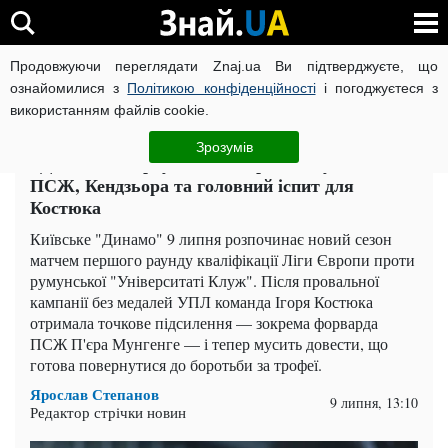
Продовжуючи переглядати Znaj.ua Ви підтверджуєте, що
ВІЙНА РОСІЇ ПРОТИ УКРАЇНИ
КОРОНАВІРУС В УКРАЇНІ І
ознайомилися з
Політикою конфіденційності
і погоджуєтеся з
використанням файлів cookie.
Головна
Спорт
ЧИТАТЬ НА РУССКОМ
Зрозумів
"Динамо" стартує в Лізі Європи: Мунгенге з
ПСЖ, Кендзьора та головний іспит для
Костюка
Київське "Динамо" 9 липня розпочинає новий сезон
матчем першого раунду кваліфікації Ліги Європи проти
румунської "Університаті Клуж". Після провальної
кампанії без медалей УПЛ команда Ігоря Костюка
отримала точкове підсилення — зокрема форварда
ПСЖ П'єра Мунгенге — і тепер мусить довести, що
готова повернутися до боротьби за трофеї.
Ярослав Степанов
9 липня, 13:10
Редактор стрічки новин