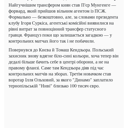
Найгучнішим трансфером киян став П'єр Мунгенге —
форвард, який прийшов вільним агентом із ПСЖ.
Формально — безкоштовно, але, за словами президента
клубу Ігоря Суркіса, агентські комісійні виявилися на
рівні витрат за повноцінний трансфер статусного
гравця. Француз поки що залишається загадкою — у
контрольних матчах його так і не побачили.
Повернувся до Києва й Томаш Кендзьора. Польський
захисник знову вдягне біло-сині кольори, хоча тепер він
дедалі більше бачить себе в центрі оборони, а не на
правому фланзі. Саме там Кендзьора діяв під час
контрольних матчів на зборах. Третім новачком став
воротар Ілля Ольховий, за якого "Динамо" заплатило
тернопільській "Ниві" близько 100 тисяч євро.