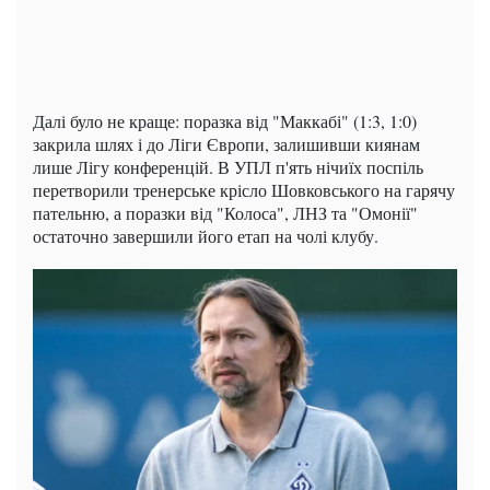
Далі було не краще: поразка від "Маккабі" (1:3, 1:0)
закрила шлях і до Ліги Європи, залишивши киянам
лише Лігу конференцій. В УПЛ п'ять нічиїх поспіль
перетворили тренерське крісло Шовковського на гарячу
пательню, а поразки від "Колоса", ЛНЗ та "Омонії"
остаточно завершили його етап на чолі клубу.