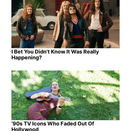
I Bet You Didn't Know It Was Really
Happening?
’90s TV Icons Who Faded Out Of
Hollywood