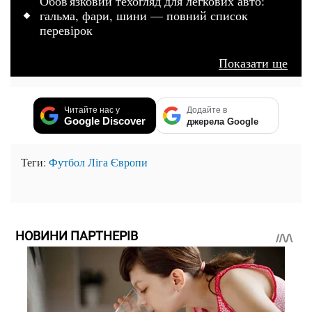
Обов'язковий техогляд для легкових авто:
гальма, фари, шини — повний список
перевірок
Показати ще
Читайте нас у
Додайте в
Google Discover
джерела Google
Теги:
Футбол
Ліга Європи
НОВИНИ ПАРТНЕРІВ