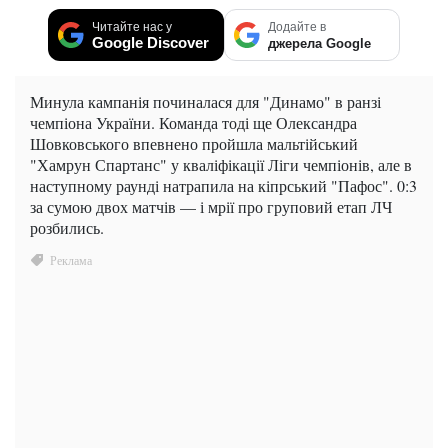
Читайте нас у
Додайте в
Google Discover
джерела Google
Минула кампанія починалася для "Динамо" в ранзі
чемпіона України. Команда тоді ще Олександра
Шовковського впевнено пройшла мальтійський
"Хамрун Спартанс" у кваліфікації Ліги чемпіонів, але в
наступному раунді натрапила на кіпрський "Пафос". 0:3
за сумою двох матчів — і мрії про груповий етап ЛЧ
розбились.