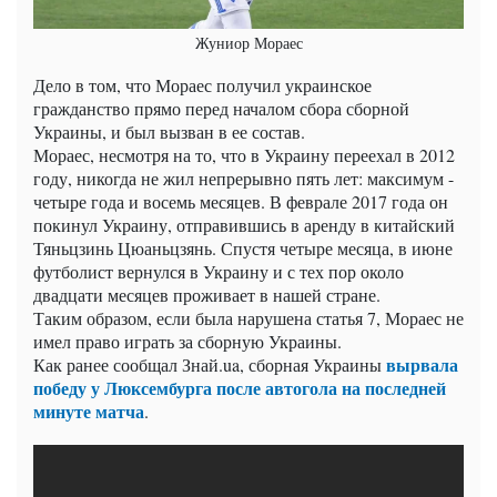
Жуниор Мораес
Дело в том, что Мораес получил украинское
гражданство прямо перед началом сбора сборной
Украины, и был вызван в ее состав.
Мораес, несмотря на то, что в Украину переехал в 2012
году, никогда не жил непрерывно пять лет: максимум -
четыре года и восемь месяцев. В феврале 2017 года он
покинул Украину, отправившись в аренду в китайский
Тяньцзинь Цюаньцзянь. Спустя четыре месяца, в июне
футболист вернулся в Украину и с тех пор около
двадцати месяцев проживает в нашей стране.
Таким образом, если была нарушена статья 7, Мораес не
имел право играть за сборную Украины.
вырвала
Как ранее сообщал
Знай.ua
, сборная Украины
победу у Люксембурга после автогола на последней
минуте матча
.