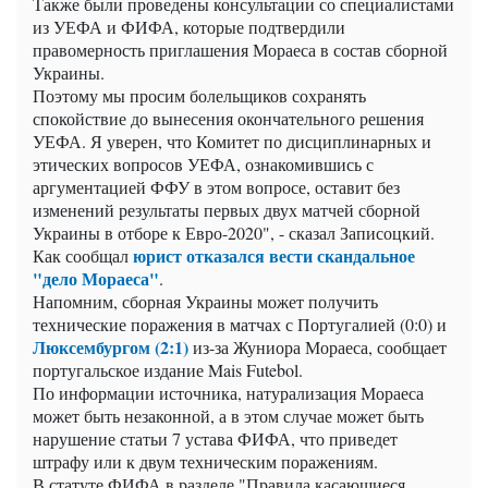
Также были проведены консультации со специалистами
из УЕФА и ФИФА, которые подтвердили
правомерность приглашения Мораеса в состав сборной
Украины.
Поэтому мы просим болельщиков сохранять
спокойствие до вынесения окончательного решения
УЕФА. Я уверен, что Комитет по дисциплинарных и
этических вопросов УЕФА, ознакомившись с
аргументацией ФФУ в этом вопросе, оставит без
изменений результаты первых двух матчей сборной
Украины в отборе к Евро-2020", - сказал Записоцкий.
юрист отказался вести скандальное
Как сообщал
"дело Мораеса"
.
Напомним, сборная Украины может получить
технические поражения в матчах с Португалией (0:0) и
Люксембургом (2:1)
из-за Жуниора Мораеса, сообщает
португальское издание Mais Futebol.
По информации источника, натурализация Мораеса
может быть незаконной, а в этом случае может быть
нарушение статьи 7 устава ФИФА, что приведет
штрафу или к двум техническим поражениям.
В статуте ФИФА в разделе "Правила касающиеся