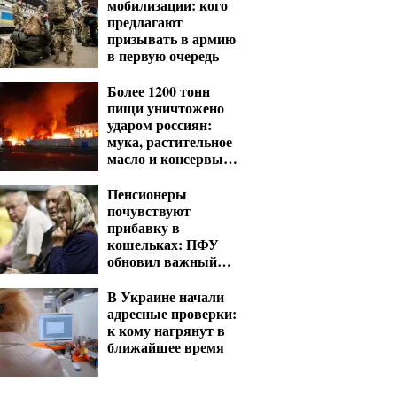
мобилизации: кого
предлагают
призывать в армию
в первую очередь
Более 1200 тонн
пищи уничтожено
ударом россиян:
мука, растительное
масло и консервы
— что исчезнет с
полок
Пенсионеры
почувствуют
прибавку в
кошельках: ПФУ
обновил важный
показатель для
расчета выплат
В Украине начали
адресные проверки:
к кому нагрянут в
ближайшее время