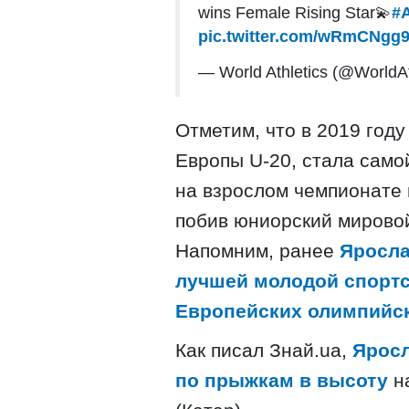
wins Female Rising Star💫
#A
pic.twitter.com/wRmCNgg
— World Athletics (@WorldAt
Отметим, что в 2019 год
Европы U-20, стала само
на взрослом чемпионате 
побив юниорский мировой
Напомним, ранее
Яросла
лучшей молодой спорт
Европейских олимпийс
Как писал Знай.ua,
Яросл
по прыжкам в высоту
на