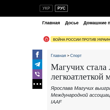
УКР
РУС
Главная
Досье
Домашние 
ВОЙНА РОССИИ ПРОТИВ УКРАИ
Главная
Спорт
Магучих стала
легкоатлеткой 
Ярослава Магучих выигр
Международной ассоциа
IАAF