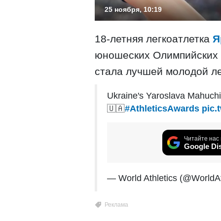
25 ноября, 10:19
18-летняя легкоатлетка
Я
юношеских Олимпийских и
стала лучшей молодой ле
Ukraine's Yaroslava Mahuchi
🇺🇦
#AthleticsAwards
pic.
Читайте нас 
Google Di
— World Athletics (@WorldAt