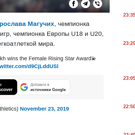
23:3
рослава Магучих
, чемпионка
гр, чемпионка Европы U18 и U20,
гкоатлеткой мира.
23:2
kh wins the Female Rising Star Award💫
twitter.com/d9CjLddUSl
23:0
в
Добавьте в
scover
источники Google
22:5
hletics)
November 23, 2019
22:4