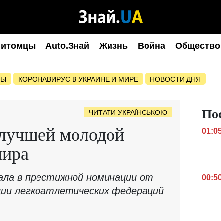
питомцы
Auto.Знай
Жизнь
Война
Общество
НЫ
КОРОНАВИРУС В УКРАИНЕ И МИРЕ
НОВОСТИ ДНЯ
По
ЧИТАТИ УКРАЇНСЬКОЮ
 лучшей молодой
01:0
мира
ала в престижной номинации от
00:5
ции легкоатлетических федераций