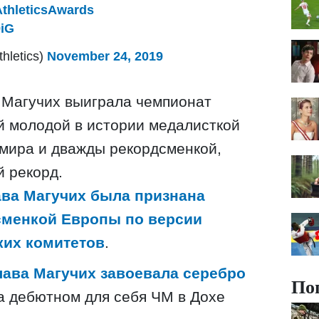
thleticsAwards
9iG
hletics)
November 24, 2019
у Магучих выиграла чемпионат
й молодой в истории медалисткой
мира и дважды рекордсменкой,
 рекорд.
ва Магучих была признана
сменкой Европы по версии
ких комитетов
.
ава Магучих завоевала серебро
По
 дебютном для себя ЧМ в Дохе