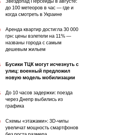
Звездопад Персеиды в августе:
5
до 100 метеоров в час — где и
когда смотреть в Украине
Аренда квартир достигла 30 000
0
грн: цены взлетели на 11% —
названы города с самым
дешевым жильем
Бусики ТЦК могут исчезнуть с
5
улиц: военный предложил
новую модель мобилизации
До 10 часов задержки: поезда
5
через Днепр выбились из
графика
Схемы «этажами»: 3D-чипы
0
увеличат мощность смартфонов
без роста размера