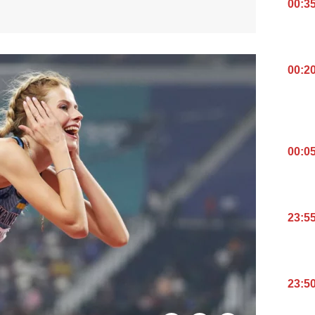
00:3
00:2
00:0
23:5
23:5