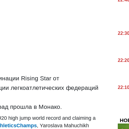
22:3
22:2
нации Rising Star от
ии легкоатлетических федераций
22:1
рад прошла в Монако.
U20 high jump world record and claiming a
НО
hleticsChamps
, Yaroslava Mahuchikh