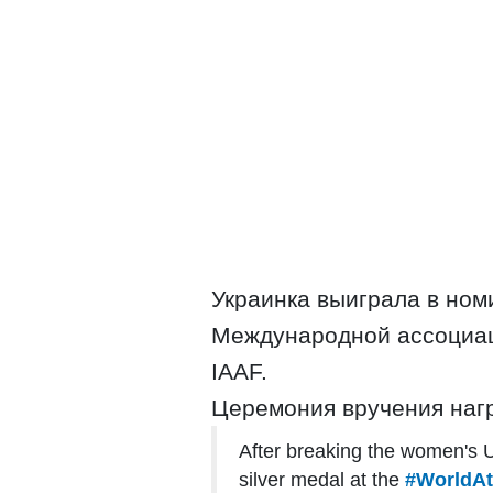
Украинка выиграла в номи
Международной ассоциац
IАAF.
Церемония вручения наг
After breaking the women's 
silver medal at the
#WorldAt