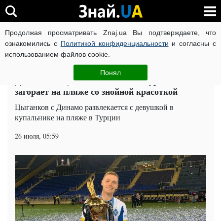
Продолжая просматривать Znaj.ua Вы подтверждаете, что
ВОЙНА РОССИИ ПРОТИВ УКРАИНЫ
КОРОНАВИРУС В 
ознакомились с
Политикой конфиденциальности
и согласны с
использованием файлов cookie.
Главная
Спорт
ЧИТАТИ УКРАЇНСЬКОЮ
Понял
Динамовец Цыганков сбежал в Турцию,
загорает на пляже со знойной красоткой
Цыганков с Динамо развлекается с девушкой в
купальнике на пляже в Турции
26 июля, 05:59