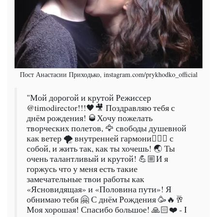
Пост Анастасии Приходько, instagram.com/prykhodko_official
"Мой дорогой и крутой Режиссер
@timodirector!!!🖤🎥 Поздравляю тебя с
днём рождения! 🥃Хочу пожелать
творческих полетов, 🦅 свободы душевной
как ветер 🌪 внутренней гармони🧘🏻‍♂️ с
собой, и жить так, как ты хочешь! 🌏 Ты
очень талантливый и крутой! 💪🏼И я
горжусь что у меня есть такие
замечательные твои работы как
«Ясновидящая» и «Половина пути»! Я
обнимаю тебя 🤗 С днём Рождения 🥳🔥🥂
Моя хорошая! Спасибо большое! 🙏🏻❤️ - I