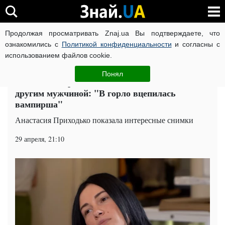
Продолжая просматривать Znaj.ua Вы подтверждаете, что
ВОЙНА РОССИИ ПРОТИВ УКРАИНЫ
КОРОНАВИРУС В 
ознакомились с
Политикой конфиденциальности
и согласны с
использованием файлов cookie.
Главная
Спорт
ЧИТАТИ УКРАЇНСЬКОЮ
Понял
Анастасия Приходько показала нежности с
другим мужчиной: "В горло вцепилась
вампирша"
Анастасия Приходько показала интересные снимки
29 апреля, 21:10