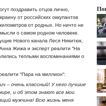
По
огут поздравить отцов лично,
краину от российских оккупантов
 километров от родных. Но ничто не
мысли о самом родном человеке.
дущие Нового канала Леся Никитюк,
Анна Жижа и эксперт реалити "На
елились теплыми воспоминаниями о
реалити "Пара на миллион":
ич – очень классный! У него лучшие
 мире, и об этом знают все мои
ящий мужчина! Всю жизнь меня