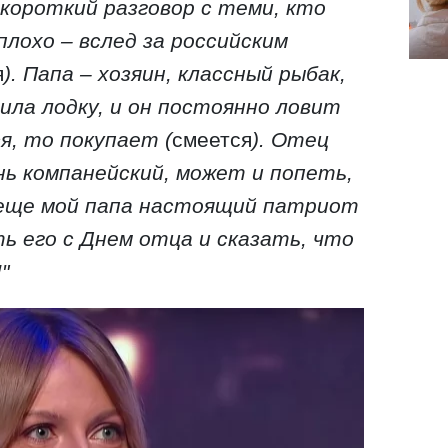
 короткий разговор с теми, кто
лохо – вслед за российским
я
). Папа – хозяин, классный рыбак,
ила лодку, и он постоянно ловит
я, то покупает (
смеется
). Отец
ь компанейский, может и попеть,
 еще мой папа настоящий патриот
ь его с Днем отца и сказать, что
"