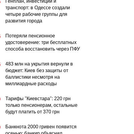
Генплан, инвестиции и
5
транспорт: в Одессе создали
четыре рабочие группы для
развития города
Потеряли пенсионное
5
удостоверение: три бесплатных
способа восстановить через ПФУ
483 млн на укрытия вернули в
5
бюджет: Киев без защиты от
баллистики несмотря на
миллиардные расходы
Тарифы "Киевстара": 220 грн
0
только пенсионерам, остальные
будут платить от 370 грн
Банкнота 2000 гривен появится
0
осенью: банкир объяснил,