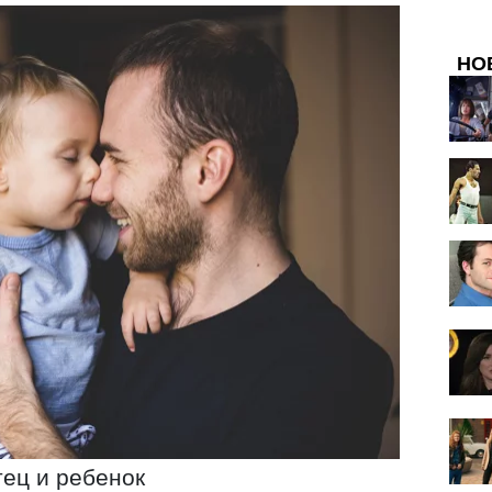
НО
ец и ребенок