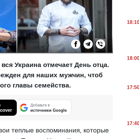
18:1
18:0
 вся Украина отмечает День отца.
режден для наших мужчин, чтоб
ого главы семейства.
17:5
в
Добавьте в
cover
источники Google
17:4
свои теплые воспоминания, которые