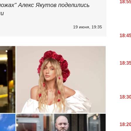
18:5
ножах" Алекс Якутов поделились
ми
19 июня, 19:35
18:4
18:3
18:3
18:2