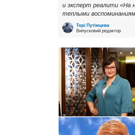
и эксперт реалити «На 
теплыми воспоминания
Торі Путімцева
Випусковий редактор