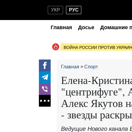
УКР
РУС
Главная
Досье
Домашние 
ВОЙНА РОССИИ ПРОТИВ УКРАИ
Главная
Спорт
Елена-Кристина
"центрифуге", 
Алекс Якутов н
- звезды раскр
Ведущие Нового канала 