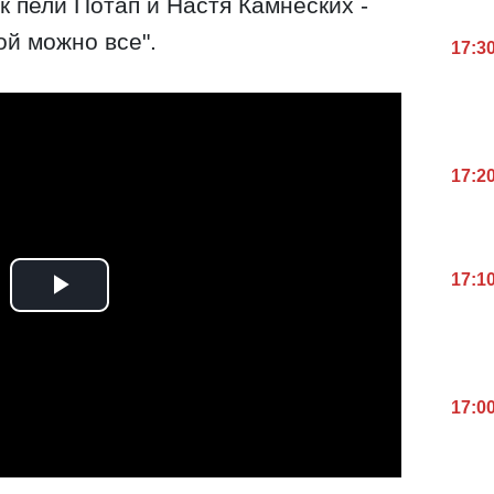
ак пели Потап и Настя Камнеских -
ой можно все".
17:3
17:2
17:1
17:0