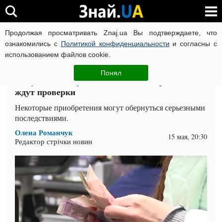
Продолжая просматривать Znaj.ua Вы подтверждаете, что
ВОЙНА РОССИИ ПРОТИВ УКРАИНЫ
КОРОНАВИРУС В 
ознакомились с
Политикой конфиденциальности
и согласны с
использованием файлов cookie.
Главная
Спорт
ЧИТАТИ УКРАЇНСЬКОЮ
Понял
Покупки возьмут под жесткий контроль: кого
ждут проверки
Некоторые приобретения могут обернуться серьезными
последствиями.
Олена Романчук
15 мая, 20:30
Редактор стрічки новин