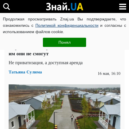
Продолжая просматривать Znaj.ua Вы подтверждаете, что
ВОЙНА РОССИИ ПРОТИВ УКРАИНЫ
КОРОНАВИРУС В 
ознакомились с
Политикой конфиденциальности
и согласны с
использованием файлов cookie.
Главная
Спорт
ЧИТАТИ УКРАЇНСЬКОЮ
Понял
Переселенцам предоставят жилье, но владеть
им они не смогут
Не приватизация, а доступная аренда
Татьяна Сулима
16 мая, 16:10