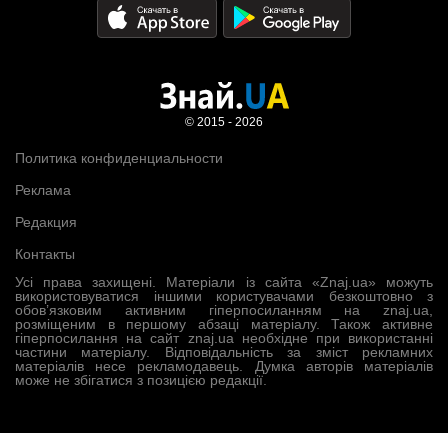
© 2015 - 2026
Политика конфиденциальности
Реклама
Редакция
Контакты
Усі права захищені. Матеріали із сайта «Znaj.ua» можуть
використовуватися іншими користувачами безкоштовно з
обов’язковим активним гіперпосиланням на znaj.ua,
розміщеним в першому абзаці матеріалу. Також активне
гіперпосилання на сайт znaj.ua необхідне при використанні
частини матеріалу. Відповідальність за зміст рекламних
матеріалів несе рекламодавець. Думка авторів матеріалів
може не збігатися з позицією редакції.