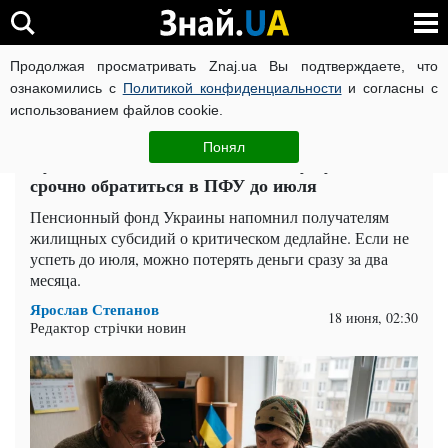
Продолжая просматривать Znaj.ua Вы подтверждаете, что
ВОЙНА РОССИИ ПРОТИВ УКРАИНЫ
КОРОНАВИРУС В 
ознакомились с
Политикой конфиденциальности
и согласны с
использованием файлов cookie.
Главная
Спорт
ЧИТАТИ УКРАЇНСЬКОЮ
Понял
Субсидию начислят не всем: кому нужно
срочно обратиться в ПФУ до июля
Пенсионный фонд Украины напомнил получателям
жилищных субсидий о критическом дедлайне. Если не
успеть до июля, можно потерять деньги сразу за два
месяца.
Ярослав Степанов
18 июня, 02:30
Редактор стрічки новин