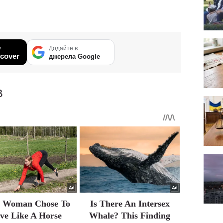
у
Додайте в
cover
джерела Google
В
s Woman Chose To
Is There An Intersex
ive Like A Horse
Whale? This Finding