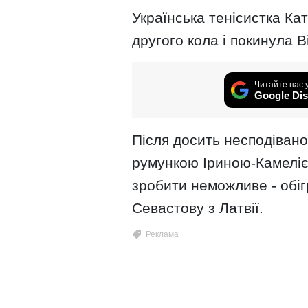
Українська тенісистка Ка
другого кола і покинула 
Читайте нас 
Google Dis
Після досить несподівано
румункою Іриною-Камеліє
зробити неможливе - обіг
Севастову з Латвії.