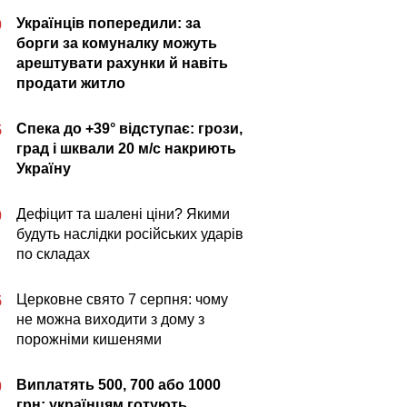
Українців попередили: за
0
борги за комуналку можуть
арештувати рахунки й навіть
продати житло
Спека до +39° відступає: грози,
5
град і шквали 20 м/с накриють
Україну
Дефіцит та шалені ціни? Якими
0
будуть наслідки російських ударів
по складах
Церковне свято 7 серпня: чому
5
не можна виходити з дому з
порожніми кишенями
Виплатять 500, 700 або 1000
0
грн: українцям готують