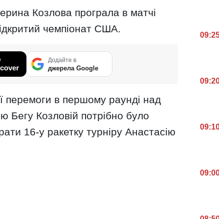
терина Козлова програла в матчі
Відкритий чемпіонат США.
09:2
у
Додайте в
cover
джерела Google
09:2
ї перемоги в першому раунді над
ю Бегу Козловій потрібно було
09:1
рати 16-у ракетку турніру Анастасію
09:0
08:5