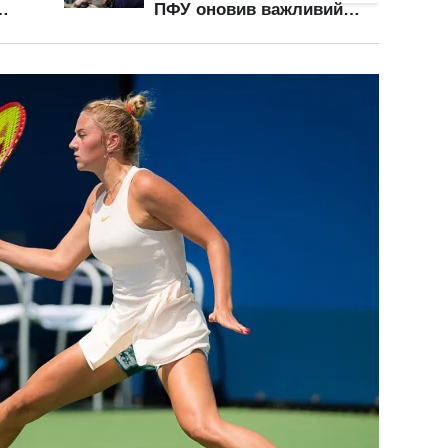
ПФУ оновив важливий
сяць
показник для розрахунку
виплат