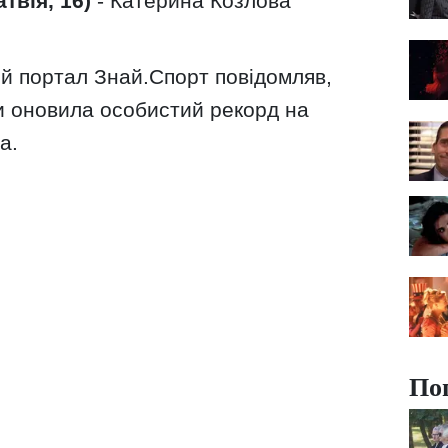
твія, 16)
- Катерина Козлова
й портал Знай.Спорт повідомляв,
и оновила особистий рекорд на
а.
По