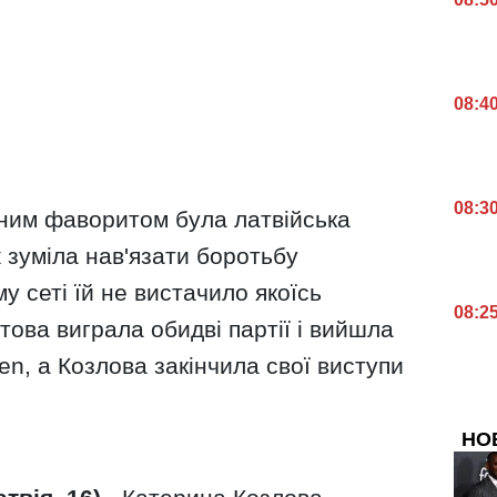
08:4
08:3
ним фаворитом була латвійська
ж зуміла нав'язати боротьбу
у сеті їй не вистачило якоїсь
08:2
това виграла обидві партії і вийшла
n, а Козлова закінчила свої виступи
НО