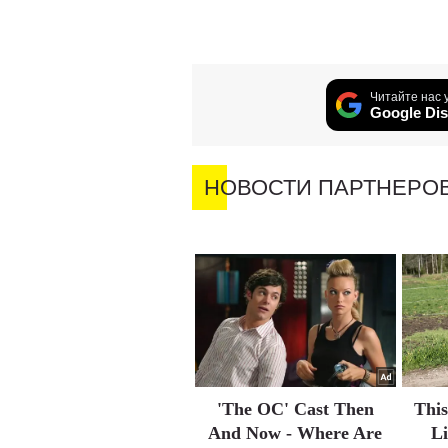
Читайте нас 
Google Dis
НОВОСТИ ПАРТНЕРО
'The OC' Cast Then
Thi
And Now - Where Are
L