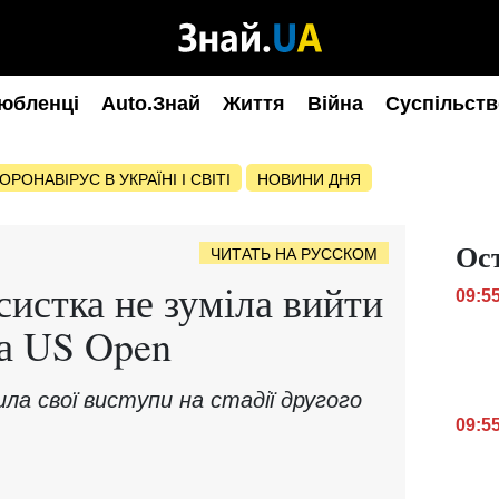
юбленці
Auto.Знай
Життя
Війна
Суспільств
ОРОНАВІРУС В УКРАЇНІ І СВІТІ
НОВИНИ ДНЯ
Ос
ЧИТАТЬ НА РУССКОМ
систка не зуміла вийти
09:5
ла US Open
ла свої виступи на стадії другого
09:5