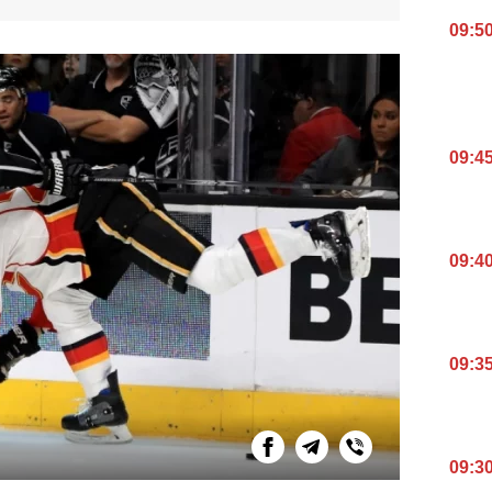
09:5
09:4
09:4
09:3
09:3