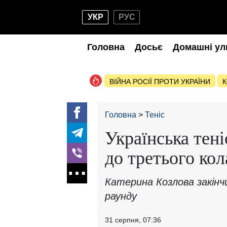
УКР
РУС
Головна
Досьє
Домашні ул
ВІЙНА РОСІЇ ПРОТИ УКРАЇНИ
К
Головна
Теніс
Українська тені
до третього ко
Катерина Козлова закінчи
раунду
31 серпня, 07:36