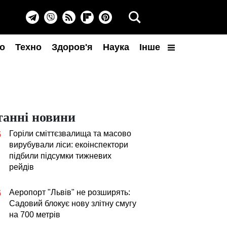
о
Техно
Здоров'я
Наука
Інше
танні новини
Горіли сміттєзвалища та масово
5
вирубували ліси: екоінспектори
підбили підсумки тижневих
рейдів
Аеропорт "Львів" не розширять:
5
Садовий блокує нову злітну смугу
на 700 метрів