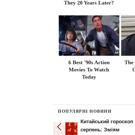
They 20 Years Later?
6 Best '90s Action
The 
Movies To Watch
C
Today
ПОПУЛЯРНІ НОВИНИ
200 тонн їжі
Китайський гороскоп 
 ударом росіян:
серпень: Зміям