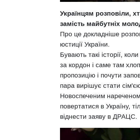
Українцям розповіли, х
замість майбутніх моло
Про це докладніше розпов
юстиції України.
Бувають такі історії, ко
за кордон і саме там хло
пропозицію і почути запов
пара вирішує стати сім'єю
Новоспеченим нареченому 
повертатися в Україну, т
віднести заяву в ДРАЦС.