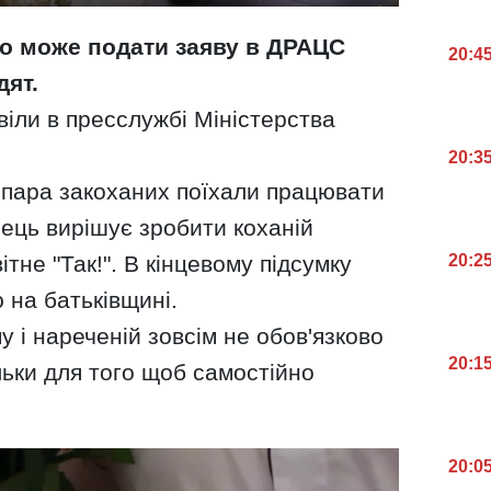
то може подати заяву в ДРАЦС
20:4
дят.
іли в пресслужбі Міністерства
20:3
ли пара закоханих поїхали працювати
пець вирішує зробити коханій
20:2
ітне "Так!". В кінцевому підсумку
 на батьківщині.
і нареченій зовсім не обов'язково
20:1
ільки для того щоб самостійно
20:0