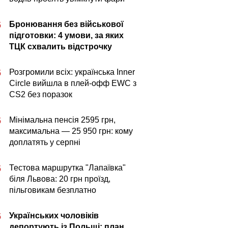
Бронювання без військової
5
підготовки: 4 умови, за яких
ТЦК схвалить відстрочку
Розгромили всіх: українська Inner
5
Circle вийшла в плей-офф EWC з
CS2 без поразок
Мінімальна пенсія 2595 грн,
5
максимальна — 25 950 грн: кому
доплатять у серпні
Тестова маршрутка "Лапаївка"
5
біля Львова: 20 грн проїзд,
пільговикам безплатно
Українських чоловіків
5
депортують із Польщі: план