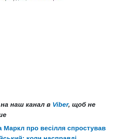
 на наш канал в
Viber
, щоб не
ше
 Маркл про весілля спростував
йський: коли насправді