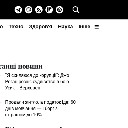
о
Техно
Здоров'я
Наука
Інше
танні новини
"Я схиляюся до корупції": Джо
0
Роган розніс суддівство в бою
Усик – Верховен
Продали житло, а податок іде: 60
0
днів мовчання — і борг зі
штрафом до 10%