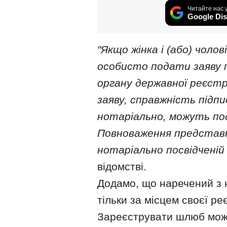
Читайте нас 
Google Dis
"Якщо жінка і (або) чоло
особисто подати заяву 
органу державної реєстр
заяву, справжність підпис
нотаріально, можуть по
Повноваження представ
нотаріально посвідченій 
відомстві.
Додамо, що наречений з
тільки за місцем своєї реє
Зареєструвати шлюб можн