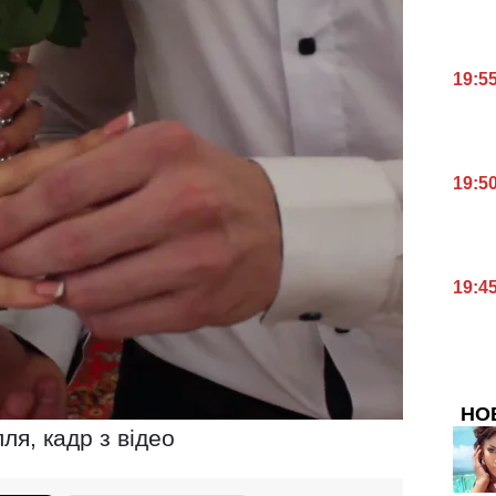
19:5
19:5
19:4
НО
ля, кадр з відео