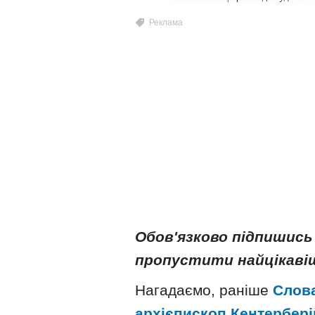
Обов'язково підпишись
пропустити найцікаві
Нагадаємо, раніше
Слова
архієпископ Кентербері