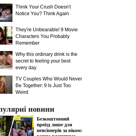
Think Your Crush Doesn't
Notice You? Think Again
They're Unbearable! 9 Movie
Characters You Probably
Remember
Why this ordinary drink is the
secret to feeling your best
every day
TV Couples Who Would Never
Be Together: 9 Is Just Too
Weird
пулярні новини
Безкоштовний
проїзд лише для
пенсіонерів за віком:
решта платитиме