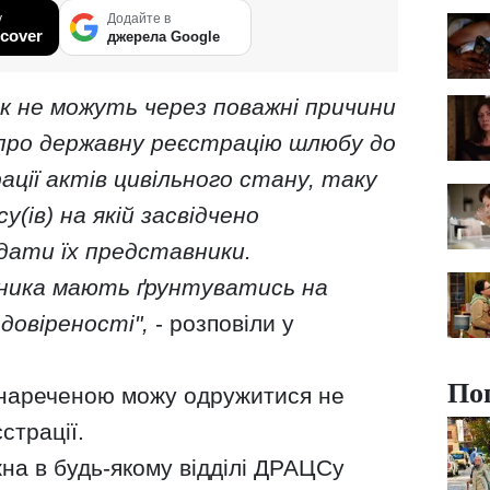
у
Додайте в
cover
джерела Google
вік не можуть через поважні причини
про державну реєстрацію шлюбу до
ації актів цивільного стану, таку
у(ів) на якій засвідчено
дати їх представники.
ника мають ґрунтуватись на
довіреності",
- розповіли у
По
 нареченою можу одружитися не
страції.
а в будь-якому відділі ДРАЦСу