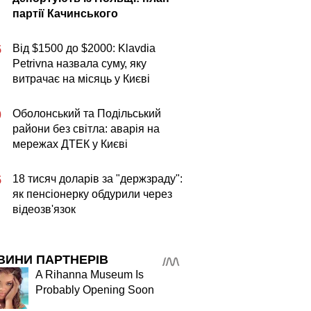
партії Качинського
Від $1500 до $2000: Klavdia
5
Petrivna назвала суму, яку
витрачає на місяць у Києві
Оболонський та Подільський
0
райони без світла: аварія на
мережах ДТЕК у Києві
18 тисяч доларів за "держзраду":
5
як пенсіонерку обдурили через
відеозв'язок
ВИНИ ПАРТНЕРІВ
A Rihanna Museum Is
Probably Opening Soon