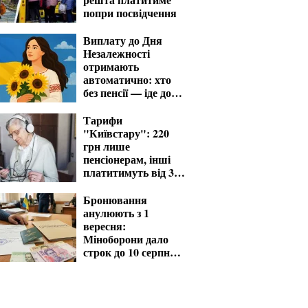
попри посвідчення
Виплату до Дня
Незалежності
отримають
автоматично: хто
без пенсії — іде до
ПФУ із заявою
Тарифи
"Київстару": 220
грн лише
пенсіонерам, інші
платитимуть від 370
грн
Бронювання
анулюють з 1
вересня:
Міноборони дало
строк до 10 серпня
для критичних
підприємств