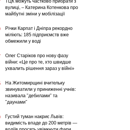
ТЦК можуть частково прибрати з
7
вулиці, – Катерина Котенкова про
майбутні зміни у мобілізації
Річки Карпат і Дніпра рекордно
0
міліють: 185 підприємств вже
обмежили у воді
Олег Старіков про нову фазу
7
війни: «Це про те, хто швидше
ухвалить рішення зараз у війні»
На Житомирщині вчительку
5
звинуватили у приниженні учнів:
називала "дебилами" та
"даунами"
Густий туман накриє Львів:
0
видимість впаде до 200 метрів —
водіїв просять увімкнути фари