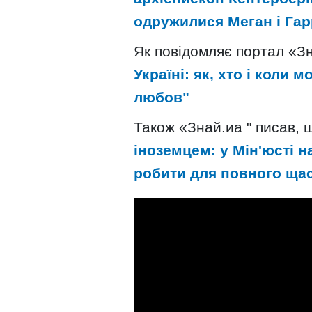
одружилися Меган і Гар
Як повідомляє портал «З
Україні: як, хто і коли
любов"
Також «Знай.иа " писав,
іноземцем: у Мін'юсті н
робити для повного ща