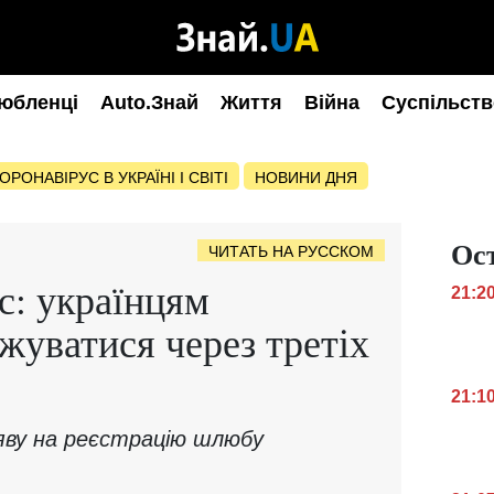
юбленці
Auto.Знай
Життя
Війна
Суспільств
ОРОНАВІРУС В УКРАЇНІ І СВІТІ
НОВИНИ ДНЯ
Ос
ЧИТАТЬ НА РУССКОМ
с: українцям
21:2
жуватися через третіх
21:1
ву на реєстрацію шлюбу