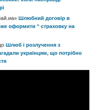
рі
най.иа»
Шлюбний договір в
 може оформити " страховку на
 що
Шлюб і розлучення з
агадали українцям, що потрібно
стя