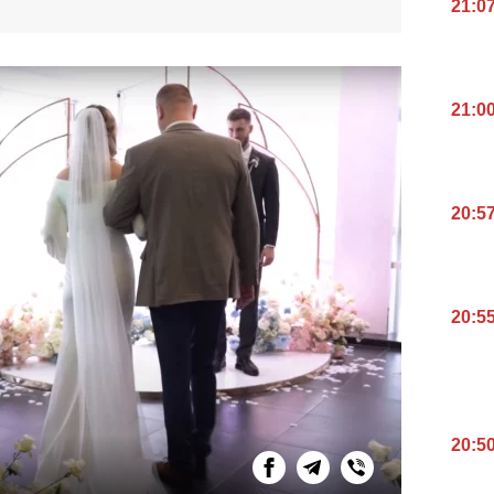
21:0
21:0
20:5
20:5
20:5