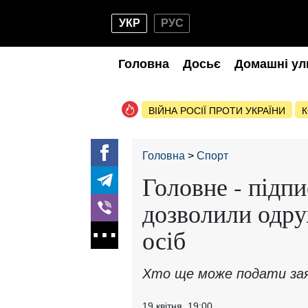
УКР
РУС
Головна
Досьє
Домашні ул
ВІЙНА РОСІЇ ПРОТИ УКРАЇНИ
К
Головна
Спорт
Головне - підпи
дозволили одру
осіб
Хто ще може подати зая
19 квітня, 19:00