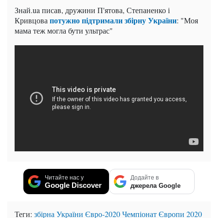
Знай.ua писав, дружини П'ятова, Степаненко і
потужно підтримали збірну України
Кривцова
: "Моя
мама теж могла бути ультрас"
Читайте нас у
Додайте в
Google Discover
джерела Google
Теги:
збірна України
Євро-2020
Чемпіонат Європи 2020