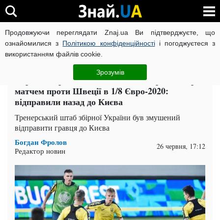
Продовжуючи переглядати Znaj.ua Ви підтверджуєте, що
ВІЙНА РОСІЇ ПРОТИ УКРАЇНИ
КОРОНАВІРУС В УКРАЇНІ І
ознайомилися з
Політикою конфіденційності
і погоджуєтеся з
використанням файлів cookie.
Головна
Спорт
ЧИТАТЬ НА РУССКОМ
Зрозумів
Україна втратила найсильнішого гравця перед
матчем проти Швеції в 1/8 Євро-2020:
відправили назад до Києва
Тренерський штаб збірної України був змушений
відправити гравця до Києва
Богдан Фролов
26 червня, 17:12
Редактор новин