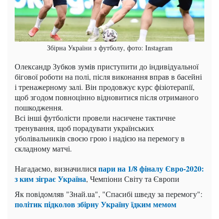
Збірна України з футболу, фото: Instagram
Олександр Зубков зумів приступити до індивідуальної
бігової роботи на полі, після виконання вправ в басейні
і тренажерному залі. Він продовжує курс фізіотерапії,
щоб згодом повноцінно відновитися після отриманого
пошкодження.
Всі інші футболісти провели насичене тактичне
тренування, щоб порадувати українських
уболівальників своєю грою і надією на перемогу в
складному матчі.
пари на 1/8 фіналу Євро-2020:
Нагадаємо, визначилися
з ким зіграє Україна
, Чемпіони Світу та Європи
Як повідомляв "Знай.ua", "Спасибі шведу за перемогу":
політик підколов збірну Україну їдким мемом