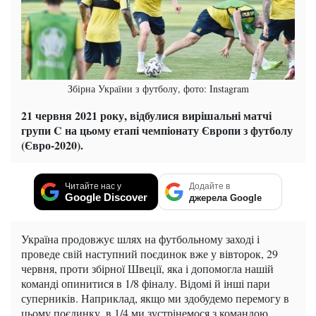
Збірна України з футболу, фото: Instagram
21 червня 2021 року, відбулися вирішальні матчі
групи C на цьому етапі чемпіонату Європи з футболу
(Євро-2020).
Читайте нас у
Додайте в
Google Discover
джерела Google
Україна продовжує шлях на футбольному заході і
проведе свій наступний поєдинок вже у вівторок, 29
червня, проти збірної Швеції, яка і допомогла нашій
команді опинитися в 1/8 фіналу. Відомі й інші пари
суперників. Наприклад, якщо ми здобудемо перемогу в
цьому поєдинку, в 1/4 ми зустрінемося з командою