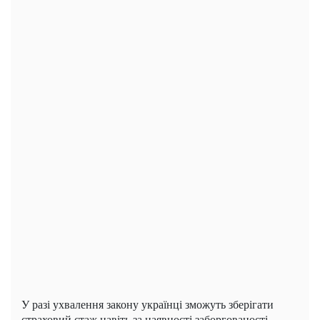
У разі ухвалення закону українці зможуть зберігати
страховий стаж навіть за наявності заборгованості