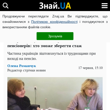
Продовжуючи переглядати Znaj.ua Ви підтверджуєте, що
ВІЙНА РОСІЇ ПРОТИ УКРАЇНИ
КОРОНАВІРУС В УКРАЇНІ І
ознайомилися з
Політикою конфіденційності
і погоджуєтеся з
використанням файлів cookie.
Головна
Спорт
ЧИТАТЬ НА РУССКОМ
Зрозумів
В Україні готують нові правила для
пенсіонерів: хто зможе зберегти стаж
Частина українців зіштовхнуться із труднощами при
виході на пенсію.
Олена Романчук
17 червня, 15:10
Редактор стрічки новин