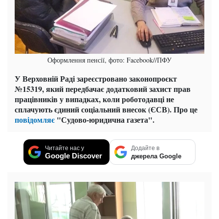
Оформлення пенсії, фото: Facebook//ПФУ
У Верховній Раді зареєстровано законопроєкт
№15319, який передбачає додатковий захист прав
працівників у випадках, коли роботодавці не
сплачують єдиний соціальний внесок (ЄСВ). Про це
повідомляє
"Судово-юридична газета".
Читайте нас у
Додайте в
Google Discover
джерела Google