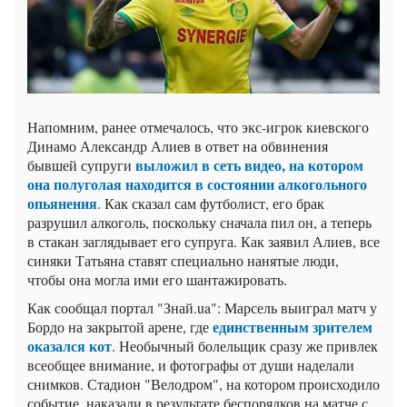
Напомним, ранее отмечалось, что экс-игрок киевского
Динамо Александр Алиев в ответ на обвинения
выложил в сеть видео, на котором
бывшей супруги
она полуголая находится в состоянии алкогольного
опьянения
. Как сказал сам футболист, его брак
разрушил алкоголь, поскольку сначала пил он, а теперь
в стакан заглядывает его супруга. Как заявил Алиев, все
синяки Татьяна ставят специально нанятые люди,
чтобы она могла ими его шантажировать.
Как сообщал портал "Знай.ua": Марсель выиграл матч у
единственным зрителем
Бордо на закрытой арене, где
оказался кот
. Необычный болельщик сразу же привлек
всеобщее внимание, и фотографы от души наделали
снимков. Стадион "Велодром", на котором происходило
событие, наказали в результате беспорядков на матче с