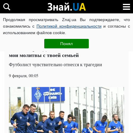
Продолжая просматривать Znaj.ua Вы подтверждаете, что
ВОЙНА РОССИИ ПРОТИВ УКРАИНЫ
КОРОНАВИРУС В 
ознакомились с
Политикой конфиденциальности
и согласны с
использованием файлов cookie.
Главная
Спорт
ЧИТАТИ УКРАЇНСЬКОЮ
Понял
Новый игрок Динамо почтил память Салы:
мои молитвы с твоей семьей
Футболист чувствительно отнесся к трагедии
9 февраля, 00:05