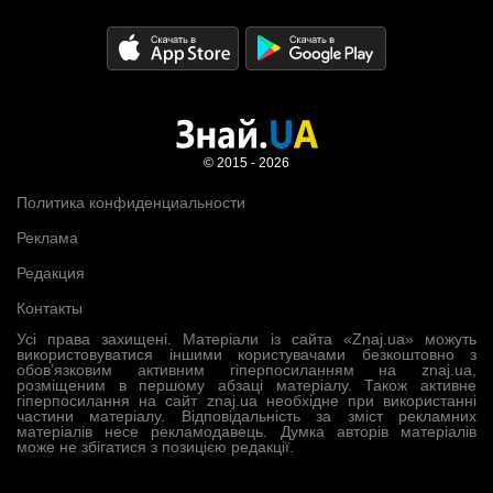
© 2015 - 2026
Политика конфиденциальности
Реклама
Редакция
Контакты
Усі права захищені. Матеріали із сайта «Znaj.ua» можуть
використовуватися іншими користувачами безкоштовно з
обов’язковим активним гіперпосиланням на znaj.ua,
розміщеним в першому абзаці матеріалу. Також активне
гіперпосилання на сайт znaj.ua необхідне при використанні
частини матеріалу. Відповідальність за зміст рекламних
матеріалів несе рекламодавець. Думка авторів матеріалів
може не збігатися з позицією редакції.