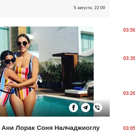
5 августа, 22:00
03:5
03:3
03:2
 Ани Лорак Соня Налчаджиоглу
03:0