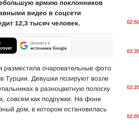
небольшую армию поклонников
авными видео в соцсети
ледит 12,3 тысяч человек.
02:5
в
Добавьте в
cover
источники Google
02:3
ня разместила очаровательные фото
 в Турции. Девушки позируют возле
02:2
упальниках в разноцветную полоску
х, совсем как подружки. На фоне
рный дом, в котором остановилась
02:0