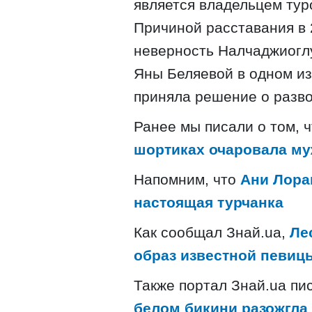
является владельцем туро
Причиной расставания в 2
неверность Налчаджиоглу
Яны Беляевой в одном из 
приняла решение о разво
Ранее мы писали о том, 
шортиках очаровала муж
Напомним, что
Ани Лора
настоящая турчанка
Как сообщал Знай.ua,
Ле
образ известной певиц
Также портал Знай.ua пи
белом бикини разожгла