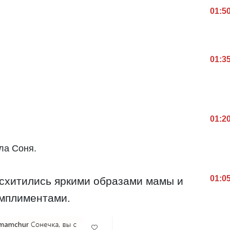
01:5
01:3
01:2
ала Соня.
01:0
осхитились яркими образами мамы и
омплиментами.