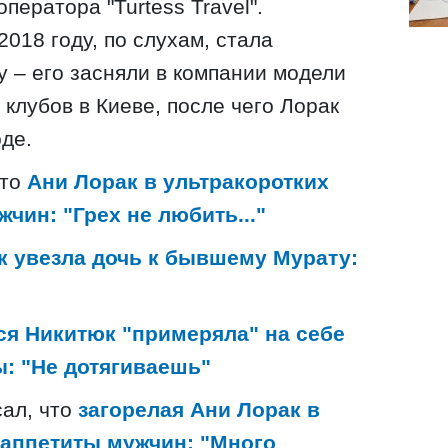
ператора "Turtess Travel".
018 году, по слухам, стала
 – его засняли в компании модели
клубов в Киеве, после чего Лорак
де.
что
Ани Лорак в ультракоротких
чин: "Грех не любить..."
к увезла дочь к бывшему Мурату:
ся Никитюк "примеряла" на себе
ы: "Не дотягиваешь"
сал, что
загорелая Ани Лорак в
 аппетиты мужчин: "Много