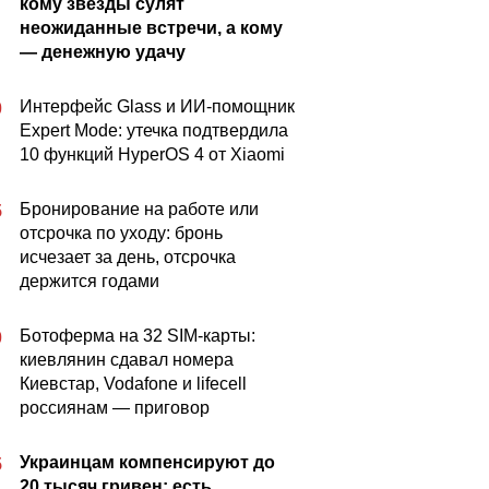
кому звезды сулят
неожиданные встречи, а кому
— денежную удачу
Интерфейс Glass и ИИ-помощник
0
Expert Mode: утечка подтвердила
10 функций HyperOS 4 от Xiaomi
Бронирование на работе или
5
отсрочка по уходу: бронь
исчезает за день, отсрочка
держится годами
Ботоферма на 32 SIM-карты:
0
киевлянин сдавал номера
Киевстар, Vodafone и lifecell
россиянам — приговор
Украинцам компенсируют до
5
20 тысяч гривен: есть