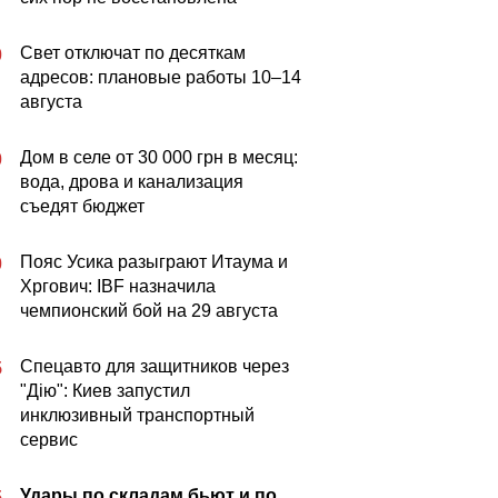
Свет отключат по десяткам
0
адресов: плановые работы 10–14
августа
Дом в селе от 30 000 грн в месяц:
0
вода, дрова и канализация
съедят бюджет
Пояс Усика разыграют Итаума и
0
Хргович: IBF назначила
чемпионский бой на 29 августа
Спецавто для защитников через
5
"Дію": Киев запустил
инклюзивный транспортный
сервис
Удары по складам бьют и по
5