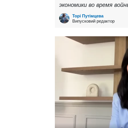
экономики во время войн
Торі Путімцева
Випусковий редактор