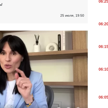
06:2
ы
25 июля, 19:50
06:2
06:1
06:1
06:0