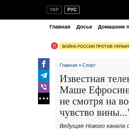
УКР
РУС
Главная
Досье
Домашние 
ВОЙНА РОССИИ ПРОТИВ УКРАИ
Главная
Спорт
Известная теле
Маше Ефросинин
не смотря на во
чувство вины...
Ведущая Нового канала