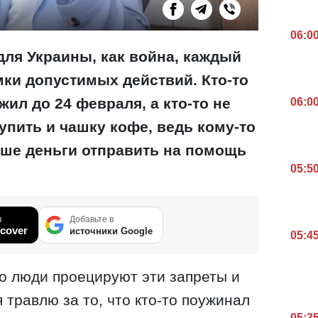
06:0
для Украины, как война, каждый
мки допустимых действий. Кто-то
жил до 24 февраля, а кто-то не
06:0
упить и чашку кофе, ведь кому-то
чше деньги отправить на помощь
05:5
в
Добавьте в
cover
источники Google
05:4
то люди проецируют эти запреты и
 травлю за то, что кто-то поужинал
05:3