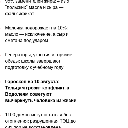
95% заменителей жира: 4 из 5
5
"польских" масла и сыра —
фальсификат
Молочка подорожает на 10%:
0
масло — исключение, а сыр и
сметана под ударом
Генераторы, укрытия и горячие
5
обеды: школы завершают
подготовку к учебному году
Гороскоп на 10 августа:
0
Тельцам грозит конфликт, а
Водолеям советуют
вычеркнуть человека из жизни
1100 домов могут остаться без
5
отопления: разрушенная ТЭЦ до
сих пор не восстановлена