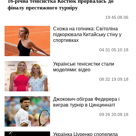
16-річна тенісистка Костюк прорвалась до
фіналу престижного турніру
19:45 08.06
Схожа на гопника: Світоліна
підкорювала Китайську стіну у
спортивках
04:31 05.10.18
Українські тенісистки стали
моделями: відео
08:32 19.09.18
Джокович обіграв Федерера і
виграв турнір в Цинциннаті
09:26 20.08.18
Українка Цуренко спопелила