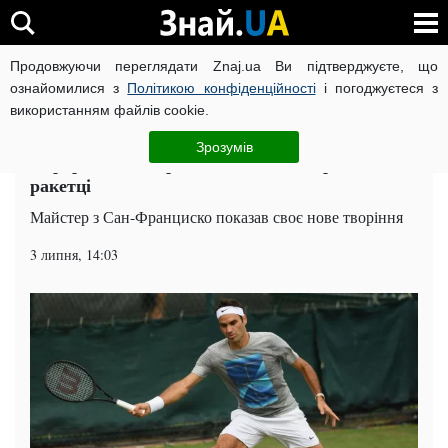
Продовжуючи переглядати Znaj.ua Ви підтверджуєте, що
ВІЙНА РОСІЇ ПРОТИ УКРАЇНИ
КОРОНАВІРУС В УКРАЇНІ І
ознайомилися з
Політикою конфіденційності
і погоджуєтеся з
використанням файлів cookie.
Головна
Теніс
ЧИТАТЬ НА РУССКОМ
Зрозумів
Портрет легендарного тенісиста зобразили на
ракетці
Майстер з Сан-Франциско показав своє нове творіння
3 липня, 14:03