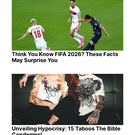
Think You Know FIFA 2026? These Facts
May Surprise You
Unveiling Hypocrisy: 15 Taboos The Bible
Condemns!