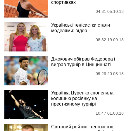
спортивках
04:31 05.10.18
Українські тенісистки стали
моделями: відео
08:32 19.09.18
Джокович обіграв Федерера і
виграв турнір в Цинциннаті
09:26 20.08.18
Українка Цуренко спопелила
колишню росіянку на
престижному турнірі
10:47 01.03.18
Світовий рейтинг тенісисток: