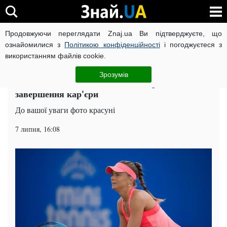
Продовжуючи переглядати Znaj.ua Ви підтверджуєте, що
ВІЙНА РОСІЇ ПРОТИ УКРАЇНИ
КОРОНАВІРУС В УКРАЇНІ І
ознайомилися з
Політикою конфіденційності
і погоджуєтеся з
використанням файлів cookie.
Головна
Теніс
ЧИТАТЬ НА РУССКОМ
Зрозумів
Зваблива тенісистка оголосила про
завершення кар'єри
До вашої уваги фото красуні
7 липня, 16:08