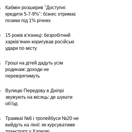
Кабмін розширив "Доступні
5
кредити 5-7-9%": бізнес отримає
позики під 1% річних
15 років в'язниці: безробітний
0
харків'янин коригував російські
удари по місту
Гроші на дітей дадуть усім
5
родинам: доходи не
перевірятимуть
Вулицю Передову в Дніпрі
0
звужують на місяць: де шукати
об'їзд
Трамваї №6 і тролейбуси №20 не
5
вийдуть на лінії: як курсуватиме
транспорт у Харкові