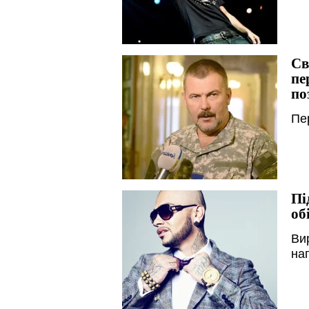
Св
пе
по
Пе
Пі
об
Ви
на