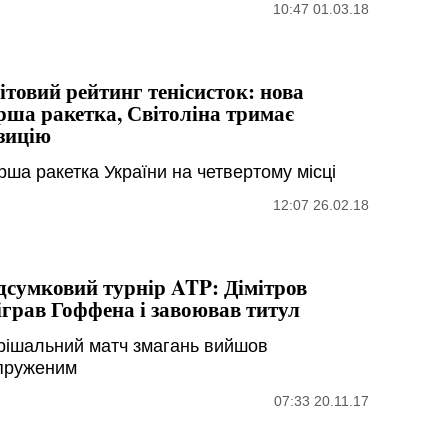
10:47 01.03.18
ітовий рейтинг тенісисток: нова
рша ракетка, Світоліна тримає
зицію
рша ракетка України на четвертому місці
12:07 26.02.18
дсумковий турнір ATP: Дімітров
іграв Гоффена і завоював титул
рішальний матч змагань вийшов
пруженим
07:33 20.11.17