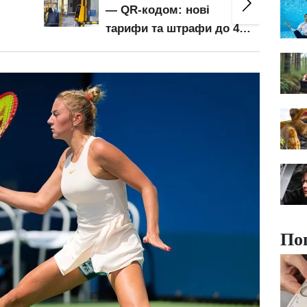
— QR-кодом: нові
тарифи та штрафи до 460
грн
По