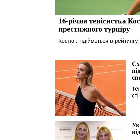
16-річна тенісистка Ко
престижного турніру
Костюк підійметься в рейтингу 
Сх
пі
сп
Те
сті
Ук
ві