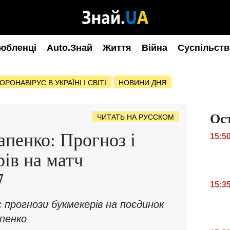
юбленці
Auto.Знай
Життя
Війна
Суспільств
ОРОНАВІРУС В УКРАЇНІ І СВІТІ
НОВИНИ ДНЯ
Ос
ЧИТАТЬ НА РУССКОМ
апенко: Прогноз і
15:5
рів на матч
7
15:3
прогнози букмекерів на поєдинок
пенко