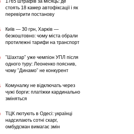
1765 штрафів за місяць: де
0
стоять 18 камер автофіксації і як
перевірити постанову
Київ — 30 грн, Харків —
5
безкоштовно: чому міста обрали
протилежні тарифи на транспорт
"Шахтар" уже чемпіон УПЛ після
0
одного туру: Леоненко пояснив,
чому "Динамо" не конкурент
Комуналку не відключать через
5
чужі борги: платіжки кардинально
зміняться
ТЦК лютують в Одесі: українці
0
надсилають сотні скарг,
омбудсман вимагає змін