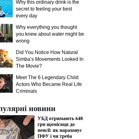
Why this ordinary drink is the
кордоні з Польщею:
190 грн:
secret to feeling your best
ДПСУ радить уникати
lifecell
every day
четверга-п'ятниці та
спецтар
Why everything you thought
вихідних
доступні
you knew about water might be
wrong
Did You Notice How Natural
Simba’s Movements Looked In
The Movie?
Meet The 6 Legendary Child
Actors Who Became Real Life
Criminals
пулярні новини
УБД отримають 648
грн щомісяця до
пенсії: як нараховує
ПФУ і чи треба