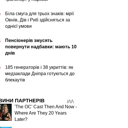
Біла смуга для трьох знаків: мрії
0
Овнів, Дів і Риб здійсняться за
однієї умови
Пенсіонерів змусять
5
повернути надбавки: мають 10
днів
185 генераторів і 38 укриттів: як
0
медзаклади Дніпра готуються до
блекаутів
ВИНИ ПАРТНЕРІВ
'The OC' Cast Then And Now -
Where Are They 20 Years
Later?
Черги до 70 авто на
Мобільни