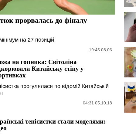
стюк прорвалась до фіналу
мінімум на 27 позицій
19:45 08.06
ожа на гопника: Світоліна
дкорювала Китайську стіну у
ортивках
нісистка прогулялася по відомій Китайській
ні
04:31 05.10.18
раїнські тенісистки стали моделями:
део