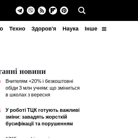
о
Техно
Здоров'я
Наука
Інше
танні новини
Вчителям +20% і безкоштовні
0
обіди 3 млн учням: що зміниться
в школах з вересня
У роботі ТЦК готують важливі
5
зміни: завадять жорсткій
бусифікації та порушенням