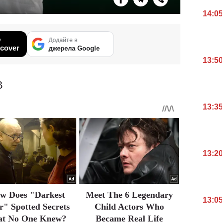
14:0
у
Додайте в
cover
джерела Google
13:5
В
13:3
13:2
w Does "Darkest
Meet The 6 Legendary
13:0
" Spotted Secrets
Child Actors Who
at No One Knew?
Became Real Life