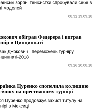
аїнські зоряні тенісистки спробували себе в
лі моделей
08:32 19.09.18
окович обіграв Федерера і виграв
рнір в Цинциннаті
вак Джокович - переможець турніру
нциннаті-2018
09:26 20.08.18
раїнка Цуренко спопелила колишню
сіянку на престижному турнірі
ся Цуренко продовжує захист титулу на
нірі в Мексиці