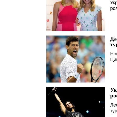
Укр
ро
Дж
ту
Но
Ци
Ук
ро
Ле
тур