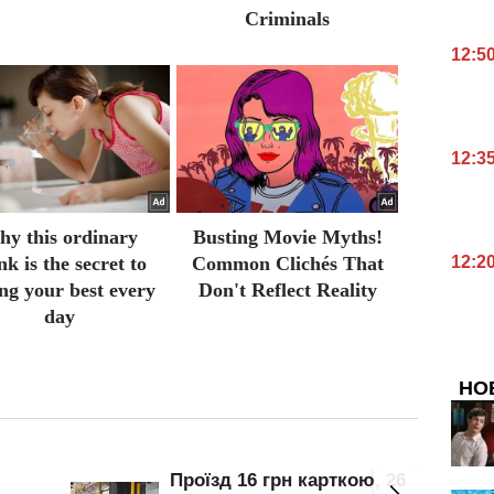
Criminals
12:5
12:3
y this ordinary
Busting Movie Myths!
nk is the secret to
Common Clichés That
12:2
ing your best every
Don't Reflect Reality
day
НО
Проїзд 16 грн карткою, 26