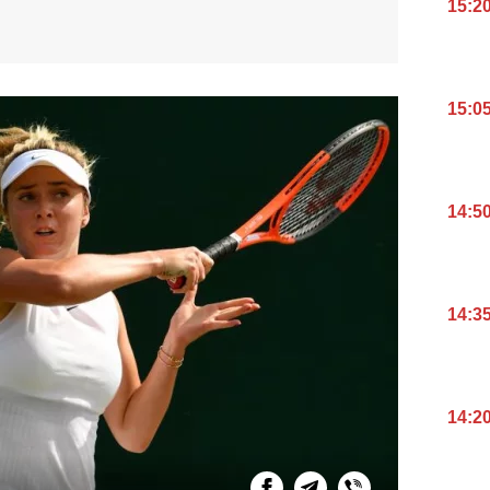
15:2
15:0
14:5
14:3
14:2