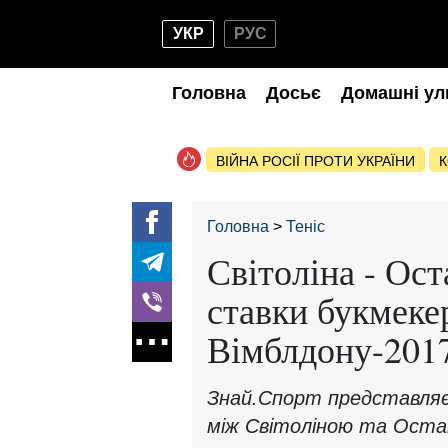
УКР
РУС
Головна
Досьє
Домашні ул
ВІЙНА РОСІЇ ПРОТИ УКРАЇНИ
К
Головна
Теніс
Світоліна - Ост
ставки букмеке
Вімблдону-201
Знай.Спорт представляє 
між Світоліною та Оста