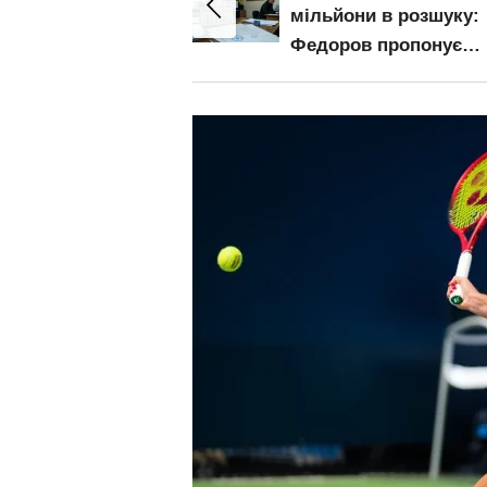
кордоном:
мільйони в розшуку:
 реальну
Федоров пропонує
ь тих, хто
поетапний призов
вся