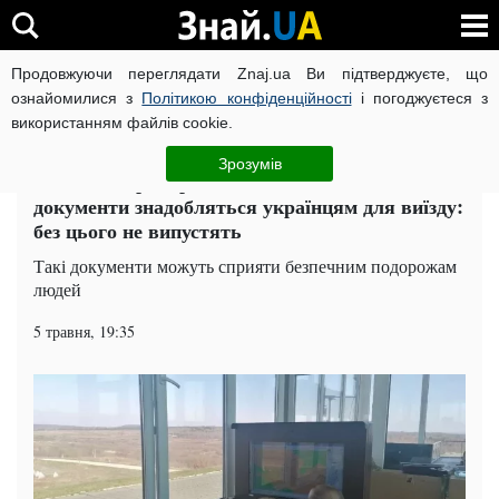
Продовжуючи переглядати Znaj.ua Ви підтверджуєте, що
ВІЙНА РОСІЇ ПРОТИ УКРАЇНИ
КОРОНАВІРУС В УКРАЇНІ І
ознайомилися з
Політикою конфіденційності
і погоджуєтеся з
використанням файлів cookie.
Головна
Спорт
ЧИТАТЬ НА РУССКОМ
Зрозумів
Головний прикордонник пояснив, які
документи знадобляться українцям для виїзду:
без цього не випустять
Такі документи можуть сприяти безпечним подорожам
людей
5 травня, 19:35