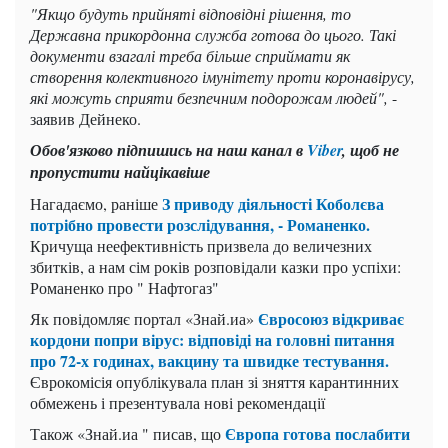
"Якщо будуть прийняті відповідні рішення, то
Державна прикордонна служба готова до цього. Такі
документи взагалі треба більше сприймати як
створення колективного імунітету проти коронавірусу,
які можуть сприяти безпечним подорожам людей",
-
заявив Дейнеко.
Обов'язково підпишись на наш канал в
Viber
, щоб не
пропустити найцікавіше
З приводу діяльності Коболєва
Нагадаємо, раніше
потрібно провести розслідування, - Романенко.
Кричуща неефективність призвела до величезних
збитків, а нам сім років розповідали казки про успіхи:
Романенко про " Нафтогаз"
Євросоюз відкриває
Як повідомляє портал «Знай.иа»
кордони попри вірус: відповіді на головні питання
про 72-х годинах, вакцину та швидке тестування.
Єврокомісія опублікувала план зі зняття карантинних
обмежень і презентувала нові рекомендації
Європа готова послабити
Також «Знай.иа " писав, що