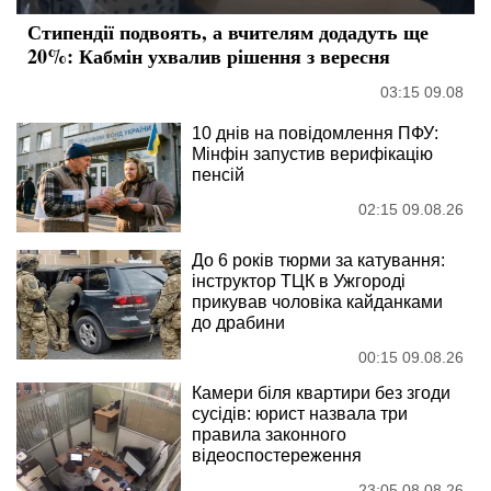
Стипендії подвоять, а вчителям додадуть ще
20%: Кабмін ухвалив рішення з вересня
03:15 09.08
10 днів на повідомлення ПФУ:
Мінфін запустив верифікацію
пенсій
02:15 09.08.26
До 6 років тюрми за катування:
інструктор ТЦК в Ужгороді
прикував чоловіка кайданками
до драбини
00:15 09.08.26
Камери біля квартири без згоди
сусідів: юрист назвала три
правила законного
відеоспостереження
23:05 08.08.26