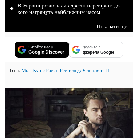
В Україні розпочали адресні перевірки: до
кого нагрянуть найближчим часом
Показати ще
Читайте нас у
Додайте в
Google Discover
джерела Google
Теги:
Міла Куніс
Райан Рейнольдс
Єлизавета ІІ