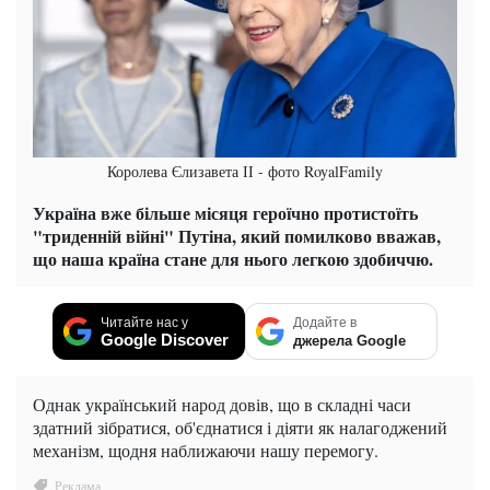
Королева Єлизавета ІІ - фото RoyalFamily
Україна вже більше місяця героїчно протистоїть
"триденній війні" Путіна, який помилково вважав,
що наша країна стане для нього легкою здобиччю.
Читайте нас у
Додайте в
Google Discover
джерела Google
Однак український народ довів, що в складні часи
здатний зібратися, об'єднатися і діяти як налагоджений
механізм, щодня наближаючи нашу перемогу.