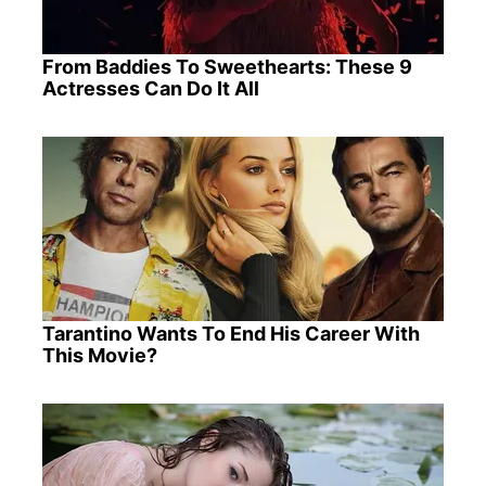
From Baddies To Sweethearts: These 9
Actresses Can Do It All
Tarantino Wants To End His Career With
This Movie?