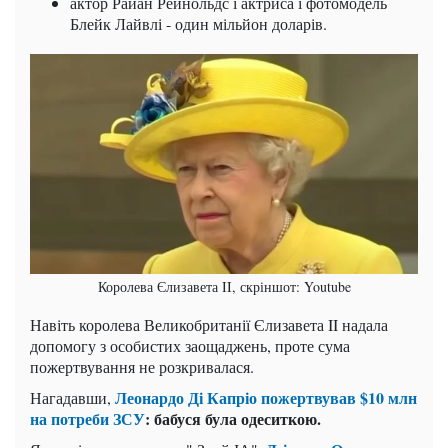
актор Райан Рейнольдс і актриса і фотомодель
Блейк Лайвлі - один мільйон доларів.
Королева Єлизавета II, скріншот: Youtube
Навіть королева Великобританії Єлизавета II надала
допомогу з особистих заощаджень, проте сума
пожертвування не розкривалася.
Леонардо Ді Капріо пожертвував $10 млн
Нагадавши,
на потреби ЗСУ
: бабуся була одеситкою.