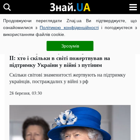
Продовжуючи переглядати Znaj.ua Ви підтверджуєте, що
ВІЙНА РОСІЇ ПРОТИ УКРАЇНИ
КОРОНАВІРУС В УКРАЇНІ І
ознайомилися з
Політикою конфіденційності
і погоджуєтеся з
використанням файлів cookie.
Головна
Спорт
ЧИТАТЬ НА РУССКОМ
Зрозумів
Від Ді Капріо до Роулінг і королеви Єлизавети
II: хто і скільки в світі пожертвував на
підтримку України у війні з путіним
Скільки світові знаменитості жертвують на підтримку
українців, постраждалих у війні з рф
28 березня, 03:30