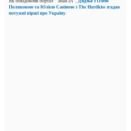
Дзідзьо з Олею
Як повідомляв портал " Знай.ІА",
Поляковою та Юлією Саніною з The Hardkiss згадав
потужні вірші про Україну
.