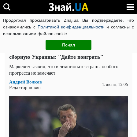
Продолжая просматривать Znaj.ua Вы подтверждаете, что
ВОЙНА РОССИИ ПРОТИВ УКРАИНЫ
КОРОНАВИРУС В 
ознакомились с
Политикой конфиденциальности
и согласны с
использованием файлов cookie.
Главная
Спорт
ЧИТАТИ УКРАЇНСЬКОЮ
Понял
Легендарный Маркевич поделился планами на
сборную Украины: "Дайте поиграть"
Маркевич заявил, что в чемпионате страны особого
прогресса не замечает
Андрей Волков
2 июня, 15:06
Редактор новин