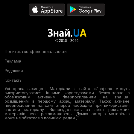
© 2015 - 2026
Политика конфиденциальности
Реклама
Редакция
Контакты
Усі права захищені. Матеріали із сайта «Znaj.ua» можуть
використовуватися іншими користувачами безкоштовно з
обов’язковим активним гіперпосиланням на znaj.ua,
розміщеним в першому абзаці матеріалу. Також активне
гіперпосилання на сайт znaj.ua необхідне при використанні
частини матеріалу. Відповідальність за зміст рекламних
матеріалів несе рекламодавець. Думка авторів матеріалів
може не збігатися з позицією редакції.