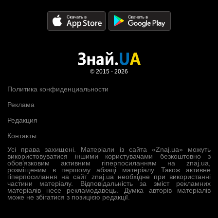
© 2015 - 2026
Политика конфиденциальности
Реклама
Редакция
Контакты
Усі права захищені. Матеріали із сайта «Znaj.ua» можуть
використовуватися іншими користувачами безкоштовно з
обов’язковим активним гіперпосиланням на znaj.ua,
розміщеним в першому абзаці матеріалу. Також активне
гіперпосилання на сайт znaj.ua необхідне при використанні
частини матеріалу. Відповідальність за зміст рекламних
матеріалів несе рекламодавець. Думка авторів матеріалів
може не збігатися з позицією редакції.