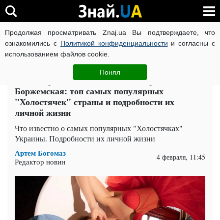
Продолжая просматривать Znaj.ua Вы подтверждаете, что
ВОЙНА РОССИИ ПРОТИВ УКРАИНЫ
КОРОНАВИРУС В 
ознакомились с
Политикой конфиденциальности
и согласны с
использованием файлов cookie.
Главная
Спорт
ЧИТАТИ УКРАЇНСЬКОЮ
Понял
Тина Кароль, Леся Никитюк, Марина
Боржемская: топ самых популярных
"Холостячек" страны и подробности их
личной жизни
Что известно о самых популярных "Холостячках"
Украины. Подробности их личной жизни
Артем Богомаз
4 февраля, 11:45
Редактор новин