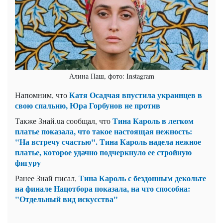
Алина Паш, фото: Instagram
Катя Осадчая впустила украинцев в
Напомним, что
свою спальню, Юра Горбунов не против
Тина Кароль в легком
Также Знай.ua сообщал, что
платье показала, что такое настоящая нежность:
"На встречу счастью". Тина Кароль надела нежное
платье, которое удачно подчеркнуло ее стройную
фигуру
Тина Кароль с бездонным декольте
Ранее Знай писал,
на финале Нацотбора показала, на что способна:
"Отдельный вид искусства"