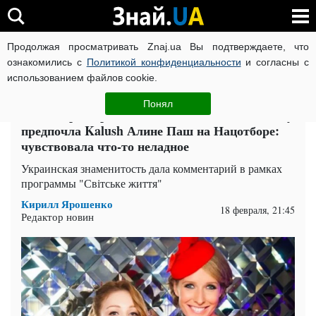
Продолжая просматривать Znaj.ua Вы подтверждаете, что
ВОЙНА РОССИИ ПРОТИВ УКРАИНЫ
КОРОНАВИРУС В 
ознакомились с
Политикой конфиденциальности
и согласны с
использованием файлов cookie.
Главная
Спорт
ЧИТАТИ УКРАЇНСЬКОЮ
Понял
Тина Кароль рассказала Кате Осадчей, почему
предпочла Kalush Алине Паш на Нацотборе:
чувствовала что-то неладное
Украинская знаменитость дала комментарий в рамках
программы "Світське життя"
Кирилл Ярошенко
18 февраля, 21:45
Редактор новин