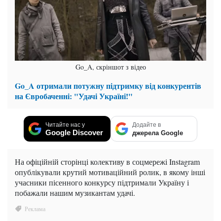
Go_A, скріншот з відео
Go_A отримали потужну підтримку від конкурентів
на Євробаченні: "Удачі Україні!"
Читайте нас у
Додайте в
Google Discover
джерела Google
На офіційній сторінці колективу в соцмережі Instagram
опублікували крутий мотиваційний ролик, в якому інші
учасники пісенного конкурсу підтримали Україну і
побажали нашим музикантам удачі.