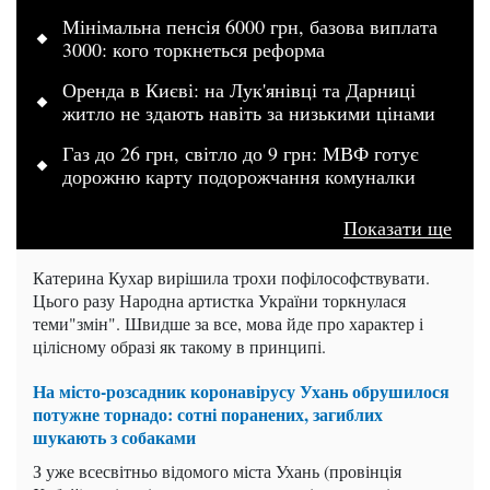
Мінімальна пенсія 6000 грн, базова виплата
3000: кого торкнеться реформа
Оренда в Києві: на Лук'янівці та Дарниці
житло не здають навіть за низькими цінами
Газ до 26 грн, світло до 9 грн: МВФ готує
дорожню карту подорожчання комуналки
Показати ще
Катерина Кухар вирішила трохи пофілософствувати.
Цього разу Народна артистка України торкнулася
теми"змін". Швидше за все, мова йде про характер і
цілісному образі як такому в принципі.
На місто-розсадник коронавірусу Ухань обрушилося
потужне торнадо: сотні поранених, загиблих
шукають з собаками
З уже всесвітньо відомого міста Ухань (провінція