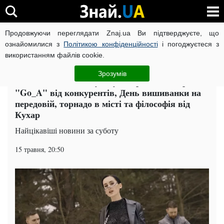
Продовжуючи переглядати Znaj.ua Ви підтверджуєте, що
ВІЙНА РОСІЇ ПРОТИ УКРАЇНИ
КОРОНАВІРУС В УКРАЇНІ І
ознайомилися з
Політикою конфіденційності
і погоджуєтеся з
використанням файлів cookie.
Головна
Спорт
ЧИТАТЬ НА РУССКОМ
Зрозумів
Головні новини за суботу 15 травня: підтримка
"Go_A" від конкурентів, День вишиванки на
передовій, торнадо в місті та філософія від
Кухар
Найцікавіші новини за суботу
15 травня, 20:50