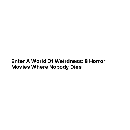
Enter A World Of Weirdness: 8 Horror
Movies Where Nobody Dies
Busting Movie Myths! Common Clichés
That Don't Reflect Reality