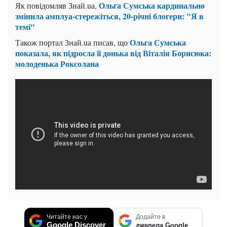
Ольга Сумська кардинально
Як повідомляв Знай.uа,
змінила амплуа-стережіться, 20-річні блогери: "Я в
темі"
Ольга Сумська
Також портал Знай.uа писав, що
показала, як підросла її донька від Віталія Борисюка:
молоденька Роксолана
Читайте нас у
Додайте в
Google Discover
джерела Google