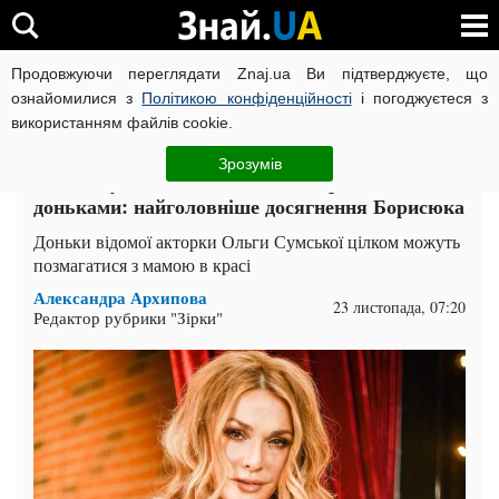
Продовжуючи переглядати Znaj.ua Ви підтверджуєте, що
ВІЙНА РОСІЇ ПРОТИ УКРАЇНИ
КОРОНАВІРУС В УКРАЇНІ І
ознайомилися з
Політикою конфіденційності
і погоджуєтеся з
використанням файлів cookie.
Головна
Спорт
ЧИТАТЬ НА РУССКОМ
Зрозумів
Ольга Сумська похвалилася підрослими
доньками: найголовніше досягнення Борисюка
Доньки відомої акторки Ольги Сумської цілком можуть
позмагатися з мамою в красі
Александра Архипова
23 листопада, 07:20
Редактор рубрики "Зірки"