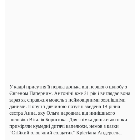
У кадрі присутня її перша донька від першого шлюбу з
Євгеном Паперним. Антоніні вже 31 рік і виглядає вона
зараз як справжня модель з неймовірними зовнішніми
даними. Поруч з дівчиною позує її зведена 19-річна
сестра Анна, яку Ольга народила від нинішнього
чоловіка Віталія Борисюка. Для знімка доньки акторки
приміряли кумедні дитячі капелюхи, немов з казки
"Стійкий олов'яний солдатик" Крістіана Андерсена.