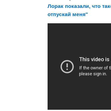
Лорак показали, что та
отпускай меня"