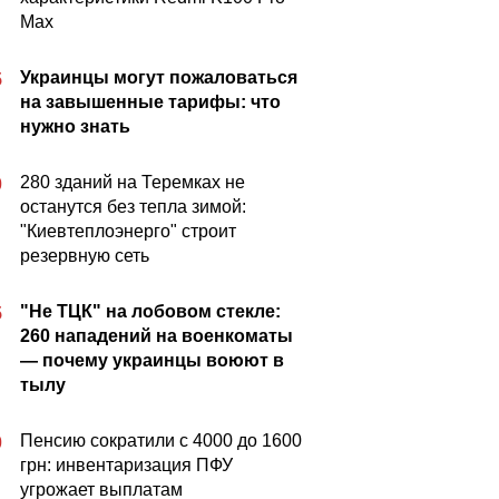
Max
Украинцы могут пожаловаться
5
на завышенные тарифы: что
нужно знать
280 зданий на Теремках не
0
останутся без тепла зимой:
"Киевтеплоэнерго" строит
резервную сеть
"Не ТЦК" на лобовом стекле:
5
260 нападений на военкоматы
— почему украинцы воюют в
тылу
Пенсию сократили с 4000 до 1600
0
грн: инвентаризация ПФУ
угрожает выплатам