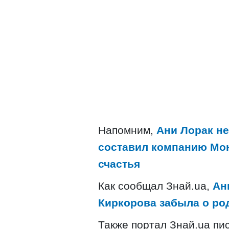
Напомним,
Ани Лорак не
составил компанию Мон
счастья
Как сообщал Знай.ua,
Ан
Киркорова забыла о ро
Также портал Знай.ua пи