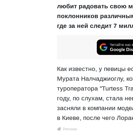
любит радовать свою 
поклонников различным
где за ней следит 7 ми
Читайте нас 
Google Dis
Как известно, у певицы 
Мурата Налчаджиоглу, к
туроператора "Turtess Tr
году, по слухам, стала н
засняли в компании моде
в Киеве, после чего Лора