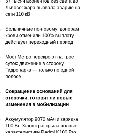
37 тысяч абонентов без света во
0
Львове: жара вызвала аварию на
сети 110 кВ
Больничные по-новому: донорам
5
крови отменили 100% выплату,
действует переходный период
Мост Метро перекроют на трое
0
суток: движение в сторону
Гидропарка — только по одной
полосе
Сокращение оснований для
5
отсрочки: готовят ли новые
изменения в мобилизации
Аккумулятор 9070 мАч и зарядка
0
100 Вт: Xiaomi раскрыла полные
характеристики Redmi K100 Pro