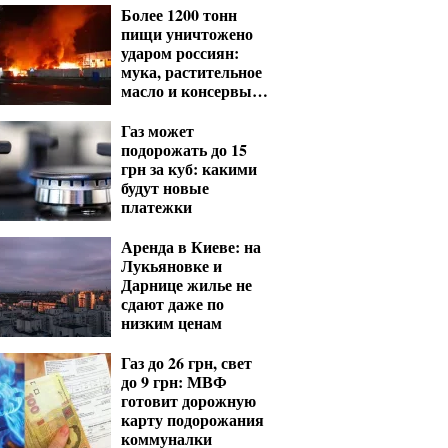
Более 1200 тонн
пищи уничтожено
ударом россиян:
мука, растительное
масло и консервы
— что исчезнет с
полок
Газ может
подорожать до 15
грн за куб: какими
будут новые
платежки
Аренда в Киеве: на
Лукьяновке и
Дарнице жилье не
сдают даже по
низким ценам
Газ до 26 грн, свет
до 9 грн: МВФ
готовит дорожную
карту подорожания
коммуналки