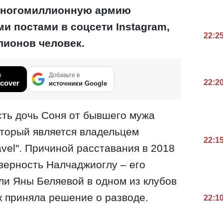
многомиллионную армию
и постами в соцсети Instagram,
22:2
ллионов человек.
в
Добавьте в
22:2
cover
источники Google
есть дочь Соня от бывшего мужа
оторый является владельцем
22:1
avel". Причиной расставания в 2018
еверность Налчаджиоглу – его
ли Яны Беляевой в одном из клубов
к приняла решение о разводе.
22:1