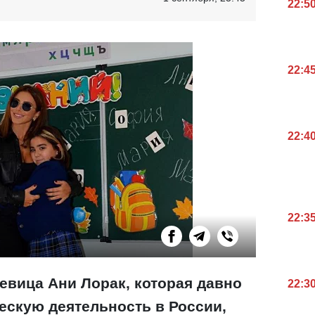
22:5
22:4
22:4
22:3
евица Ани Лорак, которая давно
22:3
ескую деятельность в России,