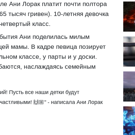
ле Ани Лорак платит почти полтора
65 тысяч гривен). 10-летняя девочка
 четвертый класс.
обытия Ани поделилась милым
ей мамы. В кадре певица позирует
льном классе, у парты и у доски.
баются, наслаждаясь семейным
ий! Пусть все наши детки будут
астливыми! 🙌🏼" - написала Ани Лорак