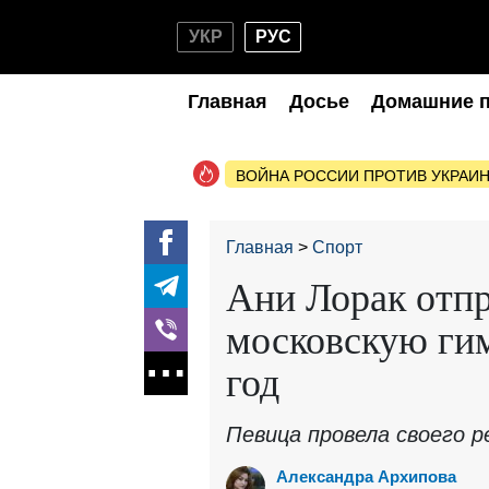
УКР
РУС
Главная
Досье
Домашние 
ВОЙНА РОССИИ ПРОТИВ УКРАИ
Главная
Спорт
Ани Лорак отпр
московскую гим
год
Певица провела своего р
Александра Архипова