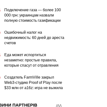
Подключение газа — более 100
5
000 грн: украинцам назвали
полную стоимость газификации
Ошибочный налог на
0
недвижимость: 60 дней до ареста
счетов
Еда может испортиться
5
незаметно: простые правила,
которые спасут от отравления
Создатель FarmVille закрыл
0
Web3-студию Proof of Play после
$33 млн от a16z: игра не выжила
ВИНИ ПАРТНЕРІВ