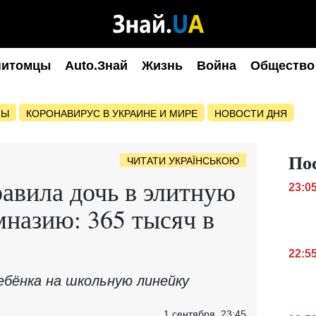
питомцы
Auto.Знай
Жизнь
Война
Общество
НЫ
КОРОНАВИРУС В УКРАИНЕ И МИРЕ
НОВОСТИ ДНЯ
По
ЧИТАТИ УКРАЇНСЬКОЮ
авила дочь в элитную
23:0
назию: 365 тысяч в
22:5
ебёнка на школьную линейку
1 сентября, 23:45