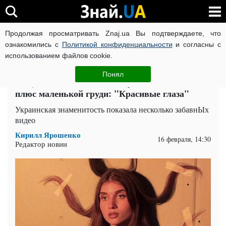
Продолжая просматривать Znaj.ua Вы подтверждаете, что
ВОЙНА РОССИИ ПРОТИВ УКРАИНЫ
КОРОНАВИРУС В 
ознакомились с
Политикой конфиденциальности
и согласны с
использованием файлов cookie.
Главная
Спорт
ЧИТАТИ УКРАЇНСЬКОЮ
Понял
Jerry Heil влюбилась в саму себя и показала
плюс маленькой груди: "Красивые глаза"
Украинская знаменитость показала несколько забавнЫх
видео
Кирилл Ярошенко
16 февраля, 14:30
Редактор новин