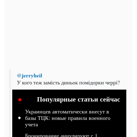
@jerryheil
У кого теж замість диньок помідорки черрі?
Популярные статьи сейчас
Украинцев автоматически внесут в
базы ТЦК: новые правила военного
учета
Бронирование аннулируют с 1