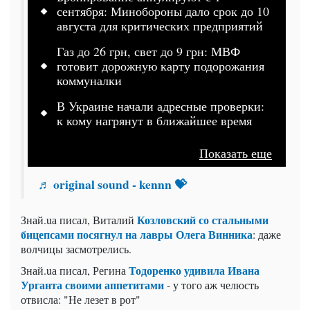
сентября: Минобороны дало срок до 10
августа для критических предприятий
Газ до 26 грн, свет до 9 грн: МВФ
готовит дорожную карту подорожания
коммуналки
В Украине начали адресные проверки:
к кому нагрянут в ближайшее время
Показать еще
♬ original sound - kennn 💝
Козловский со стальными
Знай.uа писал, Виталий
бицепсами посягнул на лавры Олега Винника
: даже
волчицы засмотрелись.
Тодоренко удивила Ивана
Знай.uа писал, Регина
Урганта своими аппетитами
- у того аж челюсть
отвисла: "Не лезет в рот"