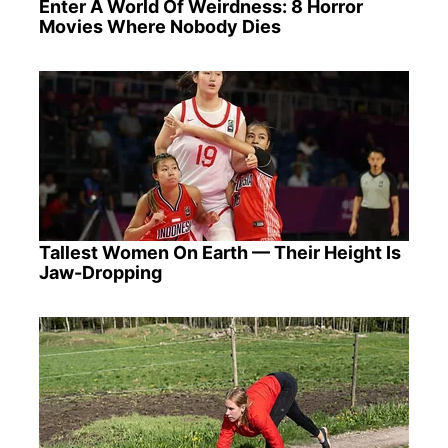
Enter A World Of Weirdness: 8 Horror
Movies Where Nobody Dies
Tallest Women On Earth — Their Height Is
Jaw-Dropping