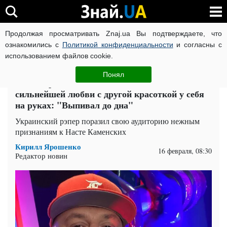
Продолжая просматривать Znaj.ua Вы подтверждаете, что
ВОЙНА РОССИИ ПРОТИВ УКРАИНЫ
КОРОНАВИРУС В 
ознакомились с
Политикой конфиденциальности
и согласны с
использованием файлов cookie.
Главная
Спорт
ЧИТАТИ УКРАЇНСЬКОЮ
Понял
Потап признался Насте Каменских в
сильнейшей любви с другой красоткой у себя
на руках: "Выпивал до дна"
Украинский рэпер поразил свою аудиторию нежным
признаниям к Насте Каменских
Кирилл Ярошенко
16 февраля, 08:30
Редактор новин