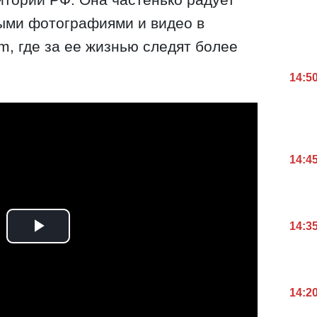
ыми фотографиями и видео в
m, где за ее жизнью следят более
14:5
14:4
14:3
14:2