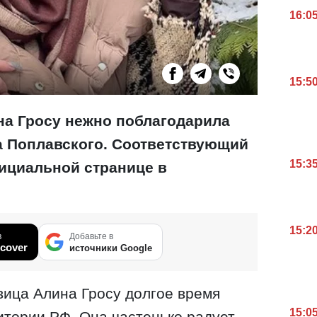
16:0
15:5
на Гросу нежно поблагодарила
 Поплавского. Соответствующий
15:3
фициальной странице в
15:2
в
Добавьте в
cover
источники Google
вица Алина Гросу долгое время
15:0
итории РФ. Она частенько радует