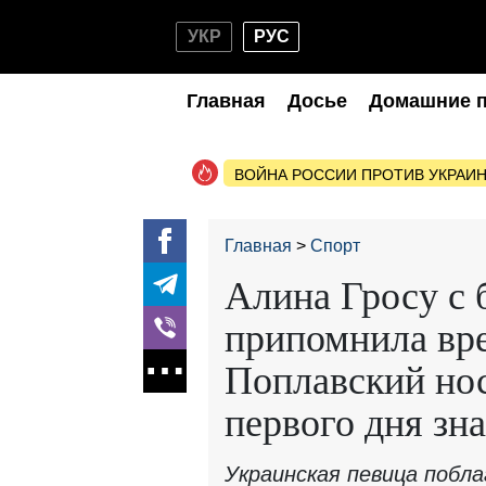
УКР
РУС
Главная
Досье
Домашние 
ВОЙНА РОССИИ ПРОТИВ УКРАИ
Главная
Спорт
Алина Гросу с 
припомнила вре
Поплавский нос
первого дня зн
Украинская певица побл