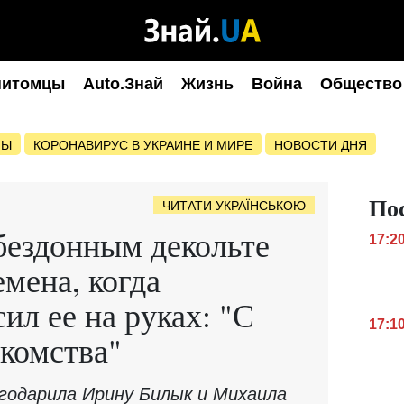
питомцы
Auto.Знай
Жизнь
Война
Общество
НЫ
КОРОНАВИРУС В УКРАИНЕ И МИРЕ
НОВОСТИ ДНЯ
По
ЧИТАТИ УКРАЇНСЬКОЮ
бездонным декольте
17:2
мена, когда
ил ее на руках: "С
17:1
акомства"
агодарила Ирину Билык и Михаила