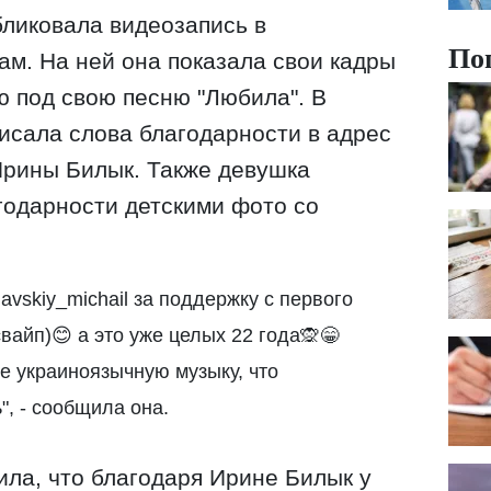
ликовала видеозапись в
По
ам. На ней она показала свои кадры
ю под свою песню "Любила". В
писала слова благодарности в адрес
Ирины Билык. Также девушка
годарности детскими фото со
avskiy_michail за поддержку с первого
вайп)😊 а это уже целых 22 года🙊😁
е украиноязычную музыку, что
", - сообщила она.
ила, что благодаря Ирине Билык у