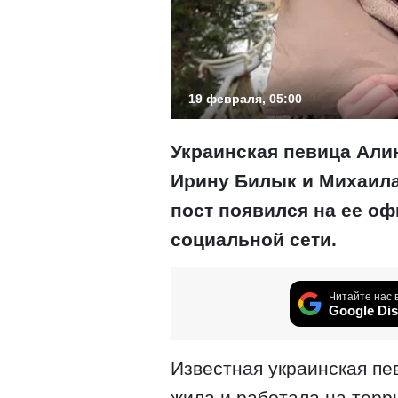
19 февраля, 05:00
Украинская певица Али
Ирину Билык и Михаила
пост появился на ее о
социальной сети.
Читайте нас 
Google Dis
Известная украинская пе
жила и работала на терр