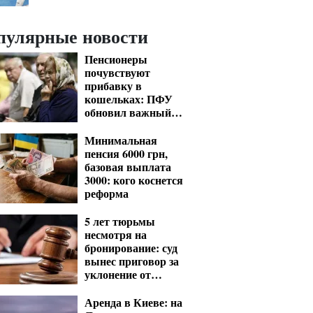
пулярные новости
Пенсионеры
почувствуют
прибавку в
кошельках: ПФУ
обновил важный
показатель для
расчета выплат
Минимальная
пенсия 6000 грн,
базовая выплата
3000: кого коснется
реформа
5 лет тюрьмы
несмотря на
бронирование: суд
вынес приговор за
уклонение от
мобилизации
Аренда в Киеве: на