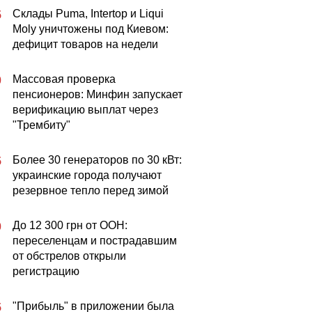
Склады Puma, Intertop и Liqui
5
Moly уничтожены под Киевом:
дефицит товаров на недели
Массовая проверка
0
пенсионеров: Минфин запускает
верификацию выплат через
"Трембиту"
Более 30 генераторов по 30 кВт:
5
украинские города получают
резервное тепло перед зимой
До 12 300 грн от ООН:
0
переселенцам и пострадавшим
от обстрелов открыли
регистрацию
"Прибыль" в приложении была
5