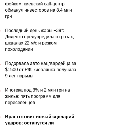
фейком: киевский call-центр
обманул инвесторов на 8,4 млн
грн
Последний день жары +39°:
0
Диденко предупредила о грозах,
шквалах 22 м/с и резком
похолодании
Подорвала авто нацгвардейца за
5
$1500 от РФ: киевлянка получила
9 лет тюрьмы
Ипотека под 3% и 2 млн грн на
5
жилье: пять программ для
переселенцев
Враг готовит новый сценарий
0
ударов: останутся ли