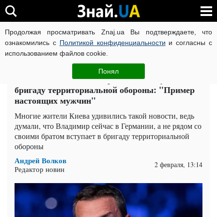
Продолжая просматривать Znaj.ua Вы подтверждаете, что
ВОЙНА РОССИИ ПРОТИВ УКРАИНЫ
КОРОНАВИРУС В 
ознакомились с
Политикой конфиденциальности
и согласны с
использованием файлов cookie.
Главная
Спорт
ЧИТАТИ УКРАЇНСЬКОЮ
Понял
Легенда бокса Владимир Кличко вступил в
бригаду территориальной обороны: "Пример
настоящих мужчин"
Многие жители Киева удивились такой новости, ведь
думали, что Владимир сейчас в Германии, а не рядом со
своими братом вступает в бригаду территориальной
обороны
Андрей Волков
2 февраля, 13:14
Редактор новин