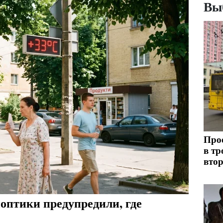
Вы
Прое
в тр
втор
ноптики предупредили, где