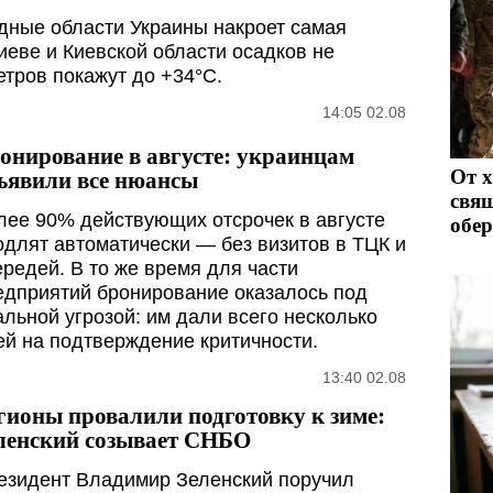
адные области Украины накроет самая
иеве и Киевской области осадков не
етров покажут до +34°C.
14:05 02.08
онирование в августе: украинцам
От х
ъявили все нюансы
свящ
лее 90% действующих отсрочек в августе
обе
одлят автоматически — без визитов в ТЦК и
ередей. В то же время для части
едприятий бронирование оказалось под
альной угрозой: им дали всего несколько
ей на подтверждение критичности.
13:40 02.08
гионы провалили подготовку к зиме:
ленский созывает СНБО
езидент Владимир Зеленский поручил