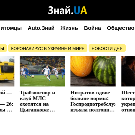
питомцы
Auto.Знай
Жизнь
Война
Общество
НЫ
КОРОНАВИРУС В УКРАИНЕ И МИРЕ
НОВОСТИ ДНЯ
той —
Трабзонспор и
Нитратов вдвое
Шест
клуб МЛС
больше нормы:
кото
— 26:
охотятся на
Госпродпотребслужба
укре
фы в
Цыганкова:
изъяла полтонны
отно
Жирона не
дынь
пар 
рн
снижает цену на
конф
лидера сборной
благо
Украины
прос