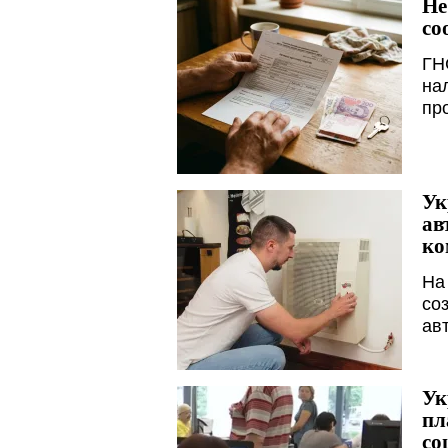
Не
со
ГН
на
пр
Ук
ав
ко
На
со
ав
Ук
пл
со