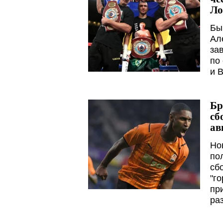
Ло
Бы
Ал
за
по
и 
Бр
сб
ав
Но
по
сб
"г
пр
ра