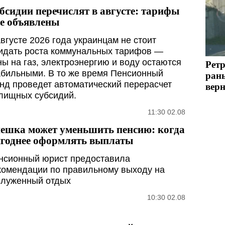
бсидии перечислят в августе: тарифы
е объявлены
августе 2026 года украинцам не стоит
идать роста коммунальных тарифов —
ны на газ, электроэнергию и воду остаются
Рет
абильными. В то же время Пенсионный
ран
нд проведет автоматический перерасчет
вер
лищных субсидий.
11:30 02.08
ешка может уменьшить пенсию: когда
годнее оформлять выплаты
нсионный юрист предоставила
комендации по правильному выходу на
служенный отдых
10:30 02.08