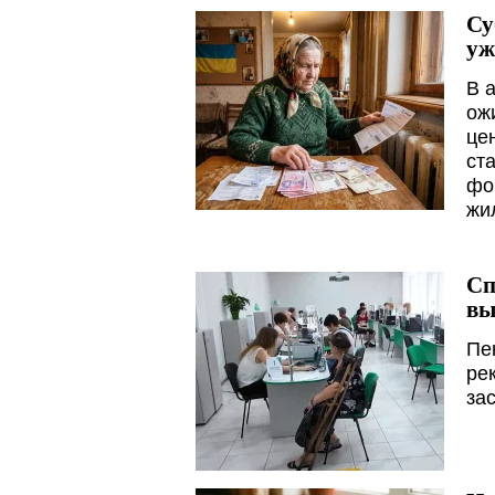
Су
уж
В 
ож
це
ст
фо
жи
Сп
вы
Пе
ре
за