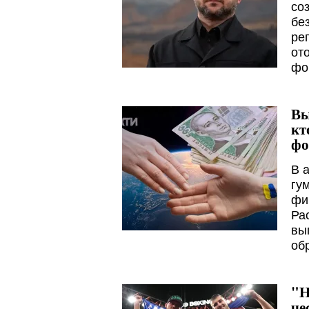
со
бе
ре
от
фо
Вы
кт
фо
В 
гу
фи
Ра
вы
об
"Н
че