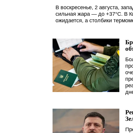
В воскресенье, 2 августа, зап
сильная жара — до +37°C. В К
ожидается, а столбики термом
Бр
об
Бо
пр
оч
пр
ре
дн
Ре
Зе
Пр