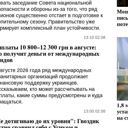
звать заседание Совета национальной
зопасности и обороны из-за того, что ряд
Мош
гионов существенно отстает в подготовке к
пись
опительному сезону. Правительство уже
поте
рмирует комплексный план устойчивости.
13:10 02.08
платы 10 800–12 300 грн в августе:
о получит деньги от международных
ндов
августе 2026 года ряд международных
манитарных организаций продолжает
нансовую поддержку украинцев.
ссказываем, кто может рассчитывать на
платы, какие суммы предусмотрены и куда
ращаться.
1,8 
уста
13:00 02.08
на с
е дотягиваю до их уровня": Гвоздик
стно сравнил себя с Усиком и