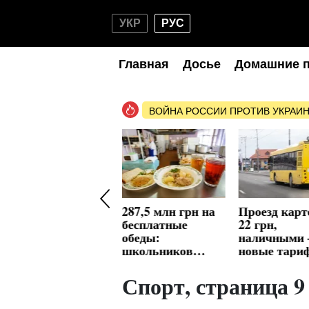
УКР
РУС
Главная
Досье
Домашние 
ВОЙНА РОССИИ ПРОТИВ УКРАИ
Моргание фарами
287,5 млн грн на
Проезд кар
карается
бесплатные
22 грн,
штрафом: какие
обеды:
наличными 
жесты на дороге
школьников
новые тари
за границей
накормят
транспорте,
доведут до беды
горячим с
штраф 460 г
Спорт, страница 9
сентября