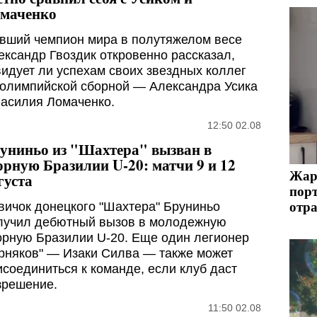
маченко
вший чемпион мира в полутяжелом весе
ександр Гвоздик откровенно рассказал,
видует ли успехам своих звездных коллег
 олимпийской сборной — Александра Усика
Василия Ломаченко.
12:50 02.08
униньо из "Шахтера" вызван в
орную Бразилии U-20: матчи 9 и 12
Жара
густа
порт
отр
вичок донецкого "Шахтера" Бруниньо
лучил дебютный вызов в молодежную
орную Бразилии U-20. Еще один легионер
орняков" — Изаки Силва — также может
исоединиться к команде, если клуб даст
зрешение.
11:50 02.08