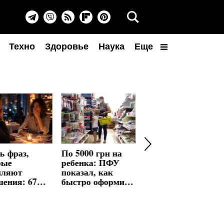
Техно
Здоровье
Наука
Еще
ь фраз,
По 5000 грн на
Китайский
рые
ребенка: ПФУ
гороскоп на
пляют
показал, как
август: Змеям —
шения: 67%
быстро оформить
главная удача, а
уменьшили
выплату
Тиграм — месяц
ликты
испытаний
даря
тым словам