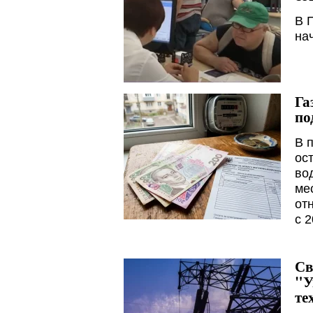
В 
на
Га
по
В 
ос
во
ме
от
с 2
Св
"У
те