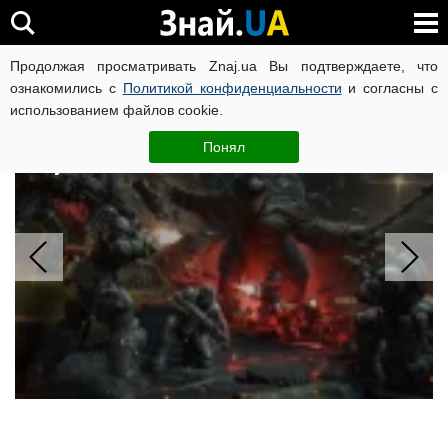
Продолжая просматривать Znaj.ua Вы подтверждаете, что
ВОЙНА РОССИИ ПРОТИВ УКРАИНЫ
КОРОНАВИРУС В 
ознакомились с
Политикой конфиденциальности
и согласны с
использованием файлов cookie.
Бета Gears of War: E-Day бесплатно:
Game Pass назвал 12 новинок
Понял
августа