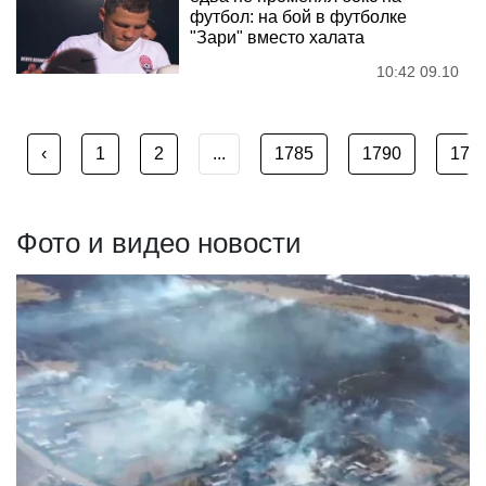
футбол: на бой в футболке
"Зари" вместо халата
10:42 09.10
‹
1
2
...
1785
1790
179
Фото и видео новости