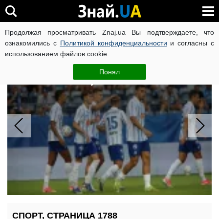
Продолжая просматривать Znaj.ua Вы подтверждаете, что
ВОЙНА РОССИИ ПРОТИВ УКРАИНЫ
КОРОНАВИРУС В 
ознакомились с
Политикой конфиденциальности
и согласны с
использованием файлов cookie.
"Динамо" победило "Карабах" 1:0 в
Лиге конференций: Пономаренко
Понял
забил на 10-й минуте
СПОРТ, СТРАНИЦА 1788